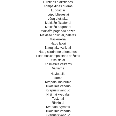
Dirbtinės blakstienos
Kompaktinės pudros
Lūpdažiai
Lūpų blizgesiai
Lūpų pieštukai
Makiažo fiksatoriai
Makiažo pagrindai
Makiažo pagrindo bazės
Makiažo rinkiniai, paletės
Maskuokliai
Nagų lakai
Nagų lako valikliai
Nagų stiprinimo priemonės
Pildomos kompaktinės dėžutės
Skaistalai
Kosmetika vaikams
Vaikams
Navigacija
Home
Kvepalai moterims
Tualetinis vanduo
Kvapusis vanduo
Nišiniai kvepalai
Testeriai
Rinkiniai
Kvepalai Vyrams
Tualetinis vanduo
Kvapusis vanduo