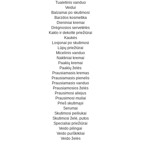
Tualetinis vanduo
Veidui
Balzamai po skutimosi
Barzdos kosmetika
Dieniniai kremai
Drėgnosios servetėlės
Kaklo ir dekoltė priežiūrai
Kaukės
Losjonai po skutimosi
Lūpų priežiūrai
Micelinis vanduo
Naktiniai kremai
Paakių kremai
Paakių želės
Prausiamasis kremas
Prausiamasis pienelis
Prausiamasis vanduo
Prausiamosios želės
Prausimosi aliejus
Prausimosi muilai
Prieš skutimąsi
Serumai
Skutimosi peiliukai
Skutimosi želė, putos
Specialiai priežiūrai
Veido pilingai
Veido purškikliai
Veido želės