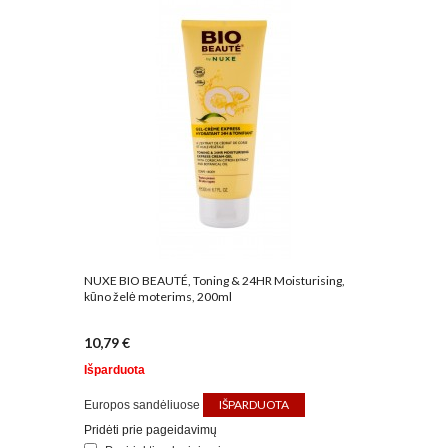
NUXE BIO BEAUTÉ, Toning & 24HR Moisturising,
kūno želė moterims, 200ml
10,79 €
Išparduota
IŠPARDUOTA
Europos sandėliuose
Pridėti prie pageidavimų