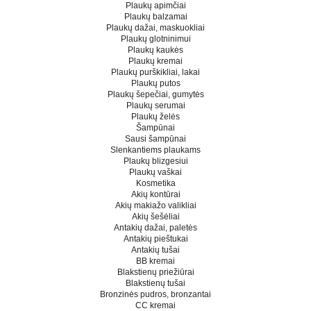
Plaukų apimčiai
Plaukų balzamai
Plaukų dažai, maskuokliai
Plaukų glotninimui
Plaukų kaukės
Plaukų kremai
Plaukų purškikliai, lakai
Plaukų putos
Plaukų šepečiai, gumytės
Plaukų serumai
Plaukų želės
Šampūnai
Sausi šampūnai
Slenkantiems plaukams
Plaukų blizgesiui
Plaukų vaškai
Kosmetika
Akių kontūrai
Akių makiažo valikliai
Akių šešėliai
Antakių dažai, paletės
Antakių pieštukai
Antakių tušai
BB kremai
Blakstienų priežiūrai
Blakstienų tušai
Bronzinės pudros, bronzantai
CC kremai