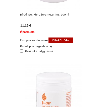
Bi-Oil Gel, kūno želė moterims, 100ml
11,19 €
Išparduota
IŠPARDUOTA
Europos sandėliuose
Pridėti prie pageidavimų
Pasirinkti palyginimui