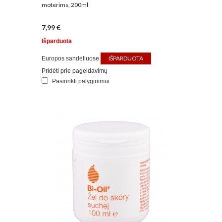
moterims, 200ml
7,99 €
Išparduota
IŠPARDUOTA
Europos sandėliuose
Pridėti prie pageidavimų
Pasirinkti palyginimui