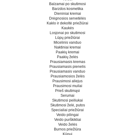
Balzamai po skutimosi
Barzdos kosmetika
Dieniniai kremai
Drėgnosios servetėlės
Kaklo ir dekoltė priežiūrai
Kaukės
Losjonai po skutimosi
Lūpų priežiūrai
Micelinis vanduo
Naktiniai kremai
Paakių kremai
Paakių želės
Prausiamasis kremas
Prausiamasis pienelis
Prausiamasis vanduo
Prausiamosios želės
Prausimosi aliejus
Prausimosi muilai
Prieš skutimąsi
Serumai
Skutimosi peiliukai
Skutimosi želė, putos
Specialiai priežiūrai
Veido pilingai
Veido purškikliai
Veido želės
Burnos priežiūra
Kūnui