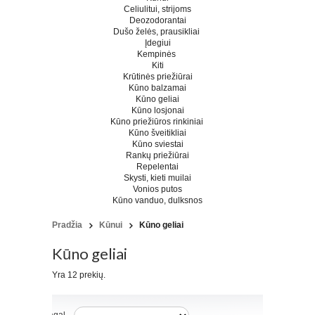
Celiulitui, strijoms
Deozodorantai
Dušo želės, prausikliai
Įdegiui
Kempinės
Kiti
Krūtinės priežiūrai
Kūno balzamai
Kūno geliai
Kūno losjonai
Kūno priežiūros rinkiniai
Kūno šveitikliai
Kūno sviestai
Rankų priežiūrai
Repelentai
Skysti, kieti muilai
Vonios putos
Kūno vanduo, dulksnos
Pradžia
Kūnui
Kūno geliai
Kūno geliai
Yra 12 prekių.