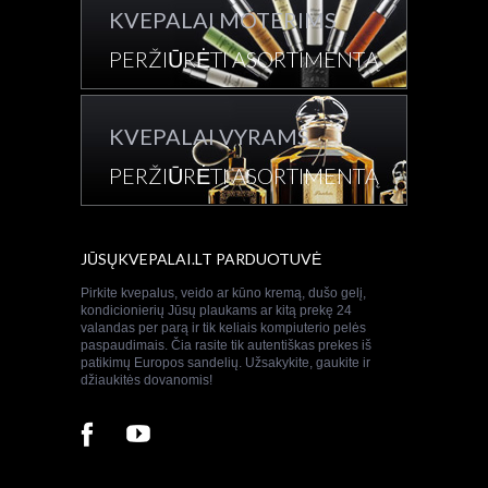
KVEPALAI MOTERIMS
PERŽIŪRĖTI ASORTIMENTĄ
KVEPALAI VYRAMS
PERŽIŪRĖTI ASORTIMENTĄ
JŪSŲKVEPALAI.LT PARDUOTUVĖ
Pirkite kvepalus, veido ar kūno kremą, dušo gelį,
kondicionierių Jūsų plaukams ar kitą prekę 24
valandas per parą ir tik keliais kompiuterio pelės
paspaudimais. Čia rasite tik autentiškas prekes iš
patikimų Europos sandelių. Užsakykite, gaukite ir
džiaukitės dovanomis!