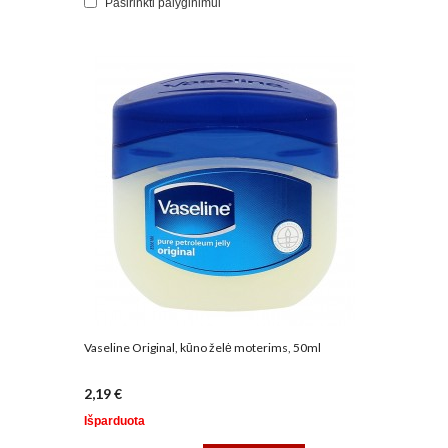
Pasirinkti palyginimui
Vaseline Original, kūno želė moterims, 50ml
2,19 €
Išparduota