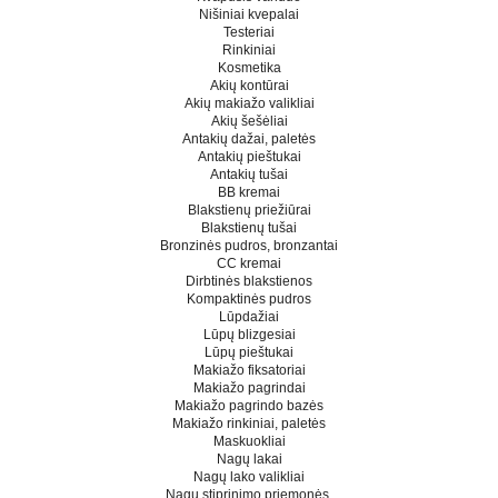
Nišiniai kvepalai
Testeriai
Rinkiniai
Kosmetika
Akių kontūrai
Akių makiažo valikliai
Akių šešėliai
Antakių dažai, paletės
Antakių pieštukai
Antakių tušai
BB kremai
Blakstienų priežiūrai
Blakstienų tušai
Bronzinės pudros, bronzantai
CC kremai
Dirbtinės blakstienos
Kompaktinės pudros
Lūpdažiai
Lūpų blizgesiai
Lūpų pieštukai
Makiažo fiksatoriai
Makiažo pagrindai
Makiažo pagrindo bazės
Makiažo rinkiniai, paletės
Maskuokliai
Nagų lakai
Nagų lako valikliai
Nagų stiprinimo priemonės