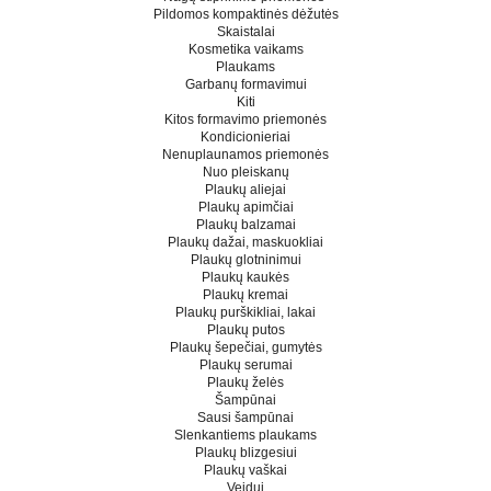
Pildomos kompaktinės dėžutės
Skaistalai
Kosmetika vaikams
Plaukams
Garbanų formavimui
Kiti
Kitos formavimo priemonės
Kondicionieriai
Nenuplaunamos priemonės
Nuo pleiskanų
Plaukų aliejai
Plaukų apimčiai
Plaukų balzamai
Plaukų dažai, maskuokliai
Plaukų glotninimui
Plaukų kaukės
Plaukų kremai
Plaukų purškikliai, lakai
Plaukų putos
Plaukų šepečiai, gumytės
Plaukų serumai
Plaukų želės
Šampūnai
Sausi šampūnai
Slenkantiems plaukams
Plaukų blizgesiui
Plaukų vaškai
Veidui