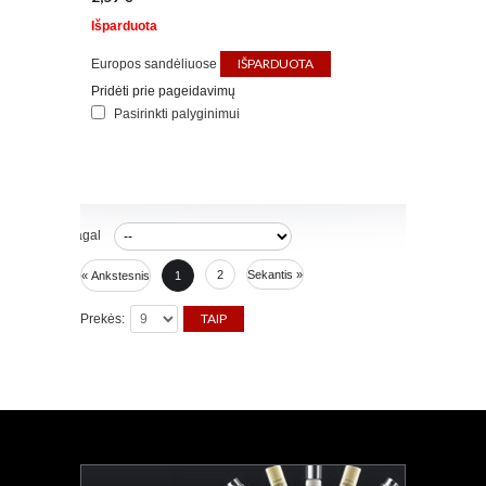
Išparduota
IŠPARDUOTA
Europos sandėliuose
Pridėti prie pageidavimų
Pasirinkti palyginimui
Rūšiuoti pagal
2
Sekantis »
« Ankstesnis
1
Prekės: