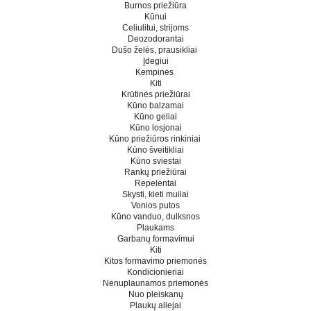
Burnos priežiūra
Kūnui
Celiulitui, strijoms
Deozodorantai
Dušo želės, prausikliai
Įdegiui
Kempinės
Kiti
Krūtinės priežiūrai
Kūno balzamai
Kūno geliai
Kūno losjonai
Kūno priežiūros rinkiniai
Kūno šveitikliai
Kūno sviestai
Rankų priežiūrai
Repelentai
Skysti, kieti muilai
Vonios putos
Kūno vanduo, dulksnos
Plaukams
Garbanų formavimui
Kiti
Kitos formavimo priemonės
Kondicionieriai
Nenuplaunamos priemonės
Nuo pleiskanų
Plaukų aliejai