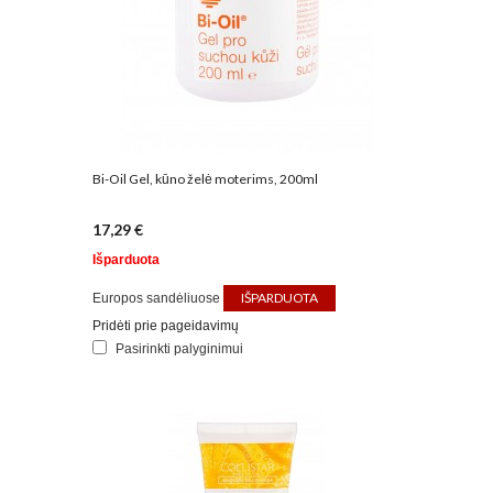
Bi-Oil Gel, kūno želė moterims, 200ml
17,29 €
Išparduota
IŠPARDUOTA
Europos sandėliuose
Pridėti prie pageidavimų
Pasirinkti palyginimui