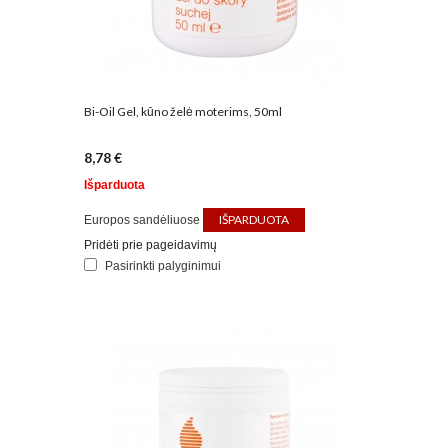
Bi-Oil Gel, kūno želė moterims, 50ml
8,78 €
Išparduota
IŠPARDUOTA
Europos sandėliuose
Pridėti prie pageidavimų
Pasirinkti palyginimui