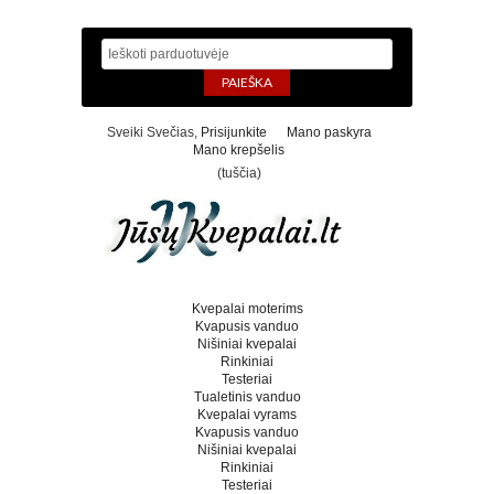
Sveiki Svečias,
Prisijunkite
Mano paskyra
Mano krepšelis
(tuščia)
Kvepalai moterims
Kvapusis vanduo
Nišiniai kvepalai
Rinkiniai
Testeriai
Tualetinis vanduo
Kvepalai vyrams
Kvapusis vanduo
Nišiniai kvepalai
Rinkiniai
Testeriai