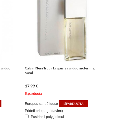
 vanduo
Calvin Klein Truth, kvapusis vanduo moterims,
50ml
17,99 €
Išparduota
IŠPARDUOTA
Europos sandėliuose
Pridėti prie pageidavimų
Pasirinkti palyginimui