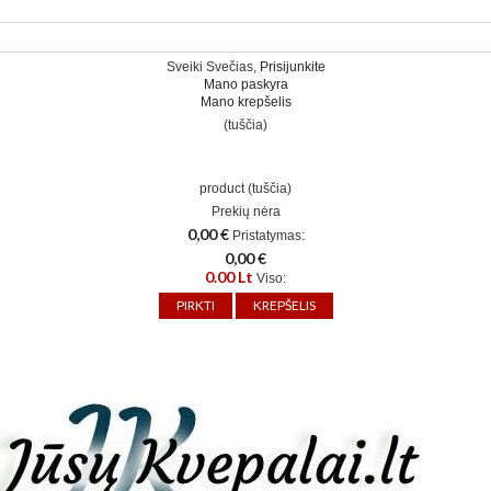
Sveiki Svečias,
Prisijunkite
Mano paskyra
Mano krepšelis
(tuščia)
product
(tuščia)
Prekių nėra
0,00 €
Pristatymas:
0,00 €
0.00 Lt
Viso:
PIRKTI
KREPŠELIS