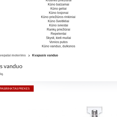
Krūtinės priežiūrai
Kūno balzamai
Kūno geliai
Kūno losjonai
Kūno priežiūros rinkiniai
Kūno šveitikliai
Kūno sviestai
Rankų priežiūrai
Repelentai
Skysti, kieti muilai
Vonios putos
Kūno vanduo, dulksnos
vepalai moterims
Kvapusis vanduo
s vanduo
ių.