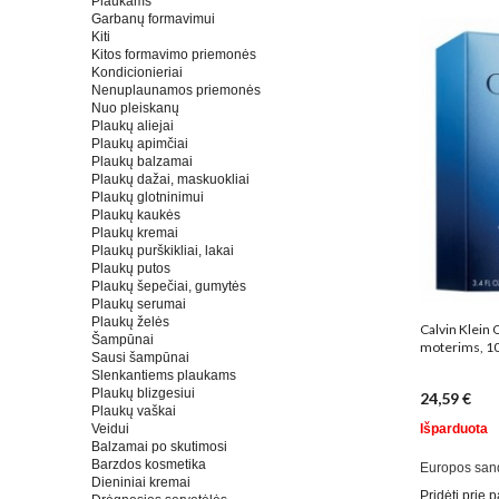
Plaukams
Garbanų formavimui
Kiti
Kitos formavimo priemonės
Kondicionieriai
Nenuplaunamos priemonės
Nuo pleiskanų
Plaukų aliejai
Plaukų apimčiai
Plaukų balzamai
Plaukų dažai, maskuokliai
Plaukų glotninimui
Plaukų kaukės
Plaukų kremai
Plaukų purškikliai, lakai
Plaukų putos
Plaukų šepečiai, gumytės
Plaukų serumai
Plaukų želės
Calvin Klein 
Šampūnai
moterims, 1
Sausi šampūnai
Slenkantiems plaukams
Plaukų blizgesiui
24,59 €
Plaukų vaškai
Veidui
Išparduota
Balzamai po skutimosi
Barzdos kosmetika
Europos san
Dieniniai kremai
Pridėti prie