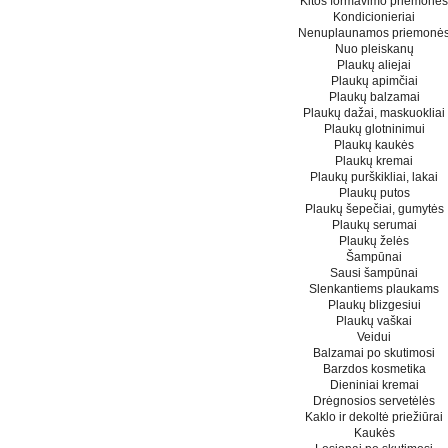
Kitos formavimo priemonės
Kondicionieriai
Nenuplaunamos priemonė
Nuo pleiskanų
Plaukų aliejai
Plaukų apimčiai
Plaukų balzamai
Plaukų dažai, maskuokliai
Plaukų glotninimui
Plaukų kaukės
Plaukų kremai
Plaukų purškikliai, lakai
Plaukų putos
Plaukų šepečiai, gumytės
Plaukų serumai
Plaukų želės
Šampūnai
Sausi šampūnai
Slenkantiems plaukams
Plaukų blizgesiui
Plaukų vaškai
Veidui
Balzamai po skutimosi
Barzdos kosmetika
Dieniniai kremai
Drėgnosios servetėlės
Kaklo ir dekoltė priežiūrai
Kaukės