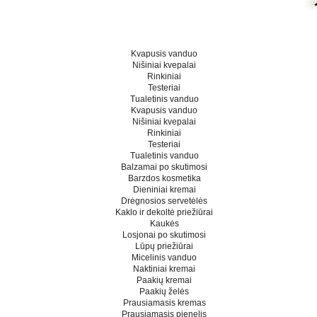
Kvapusis vanduo
Nišiniai kvepalai
Rinkiniai
Testeriai
Tualetinis vanduo
Kvapusis vanduo
Nišiniai kvepalai
Rinkiniai
Testeriai
Tualetinis vanduo
Balzamai po skutimosi
Barzdos kosmetika
Dieniniai kremai
Drėgnosios servetėlės
Kaklo ir dekoltė priežiūrai
Kaukės
Losjonai po skutimosi
Lūpų priežiūrai
Micelinis vanduo
Naktiniai kremai
Paakių kremai
Paakių želės
Prausiamasis kremas
Prausiamasis pienelis