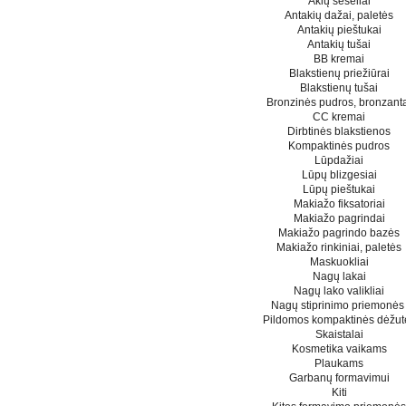
Akių šešėliai
Antakių dažai, paletės
Antakių pieštukai
Antakių tušai
BB kremai
Blakstienų priežiūrai
Blakstienų tušai
Bronzinės pudros, bronzant
CC kremai
Dirbtinės blakstienos
Kompaktinės pudros
Lūpdažiai
Lūpų blizgesiai
Lūpų pieštukai
Makiažo fiksatoriai
Makiažo pagrindai
Makiažo pagrindo bazės
Makiažo rinkiniai, paletės
Maskuokliai
Nagų lakai
Nagų lako valikliai
Nagų stiprinimo priemonė
Pildomos kompaktinės dėžut
Skaistalai
Kosmetika vaikams
Plaukams
Garbanų formavimui
Kiti