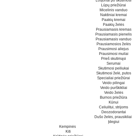
Losjonai po skutimosi
Lūpų priežiūrai
Micelinis vanduo
Naktiniai kremai
Paakių kremai
Paakių želės
Prausiamasis kremas
Prausiamasis pienelis
Prausiamasis vanduo
Prausiamosios želės
Prausimosi aliejus
Prausimosi muilai
Prieš skutimąsi
Serumai
Skutimosi peiliukai
Skutimosi želė, putos
Specialiai priežiūrai
Veido pilingai
Veido purškikliai
Veido želės
Burnos priežiūra
Kūnui
Celiulitui, strijoms
Deozodorantai
Dušo želės, prausikliai
Įdegiui
Kempinės
Kiti