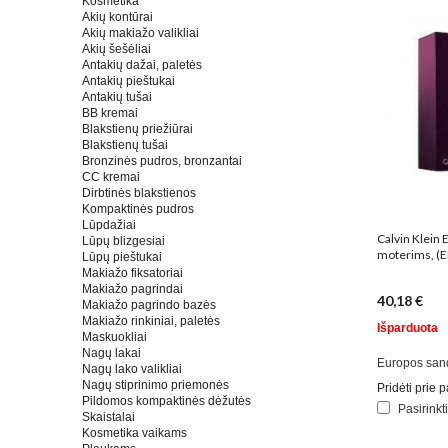
Kosmetika
Akių kontūrai
Akių makiažo valikliai
Akių šešėliai
Antakių dažai, paletės
Antakių pieštukai
Antakių tušai
BB kremai
Blakstienų priežiūrai
Blakstienų tušai
Bronzinės pudros, bronzantai
CC kremai
Dirbtinės blakstienos
Kompaktinės pudros
Lūpdažiai
Calvin Klein 
Lūpų blizgesiai
moterims, (E
Lūpų pieštukai
Makiažo fiksatoriai
Makiažo pagrindai
40,18 €
Makiažo pagrindo bazės
Makiažo rinkiniai, paletės
Išparduota
Maskuokliai
Nagų lakai
Europos san
Nagų lako valikliai
Nagų stiprinimo priemonės
Pridėti prie
Pildomos kompaktinės dėžutės
Pasirinkt
Skaistalai
Kosmetika vaikams