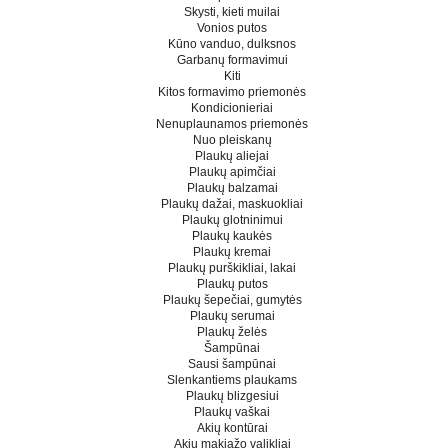
Skysti, kieti muilai
Vonios putos
Kūno vanduo, dulksnos
Garbanų formavimui
Kiti
Kitos formavimo priemonės
Kondicionieriai
Nenuplaunamos priemonės
Nuo pleiskanų
Plaukų aliejai
Plaukų apimčiai
Plaukų balzamai
Plaukų dažai, maskuokliai
Plaukų glotninimui
Plaukų kaukės
Plaukų kremai
Plaukų purškikliai, lakai
Plaukų putos
Plaukų šepečiai, gumytės
Plaukų serumai
Plaukų želės
Šampūnai
Sausi šampūnai
Slenkantiems plaukams
Plaukų blizgesiui
Plaukų vaškai
Akių kontūrai
Akių makiažo valikliai