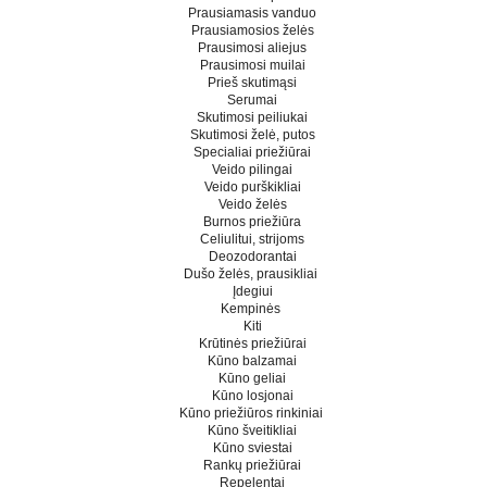
Prausiamasis vanduo
Prausiamosios želės
Prausimosi aliejus
Prausimosi muilai
Prieš skutimąsi
Serumai
Skutimosi peiliukai
Skutimosi želė, putos
Specialiai priežiūrai
Veido pilingai
Veido purškikliai
Veido želės
Burnos priežiūra
Celiulitui, strijoms
Deozodorantai
Dušo želės, prausikliai
Įdegiui
Kempinės
Kiti
Krūtinės priežiūrai
Kūno balzamai
Kūno geliai
Kūno losjonai
Kūno priežiūros rinkiniai
Kūno šveitikliai
Kūno sviestai
Rankų priežiūrai
Repelentai