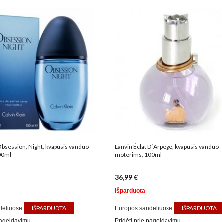
Obsession, Night, kvapusis vanduo
Lanvin Éclat D´Arpege, kvapusis vanduo
00ml
moterims, 100ml
36,99 €
Išparduota
IŠPARDUOTA
IŠPARDUOTA
dėliuose
Europos sandėliuose
 pageidavimų
Pridėti prie pageidavimų