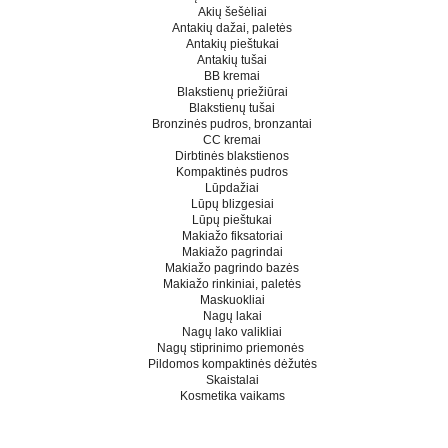
Akių šešėliai
Antakių dažai, paletės
Antakių pieštukai
Antakių tušai
BB kremai
Blakstienų priežiūrai
Blakstienų tušai
Bronzinės pudros, bronzantai
CC kremai
Dirbtinės blakstienos
Kompaktinės pudros
Lūpdažiai
Lūpų blizgesiai
Lūpų pieštukai
Makiažo fiksatoriai
Makiažo pagrindai
Makiažo pagrindo bazės
Makiažo rinkiniai, paletės
Maskuokliai
Nagų lakai
Nagų lako valikliai
Nagų stiprinimo priemonės
Pildomos kompaktinės dėžutės
Skaistalai
Kosmetika vaikams