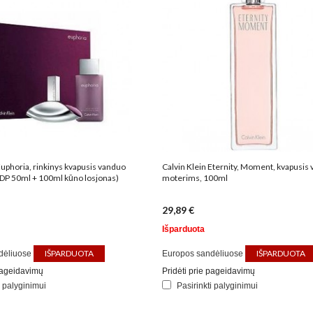
Euphoria, rinkinys kvapusis vanduo
Calvin Klein Eternity, Moment, kvapusis
DP 50ml + 100ml kūno losjonas)
moterims, 100ml
29,89 €
Išparduota
IŠPARDUOTA
IŠPARDUOTA
dėliuose
Europos sandėliuose
 pageidavimų
Pridėti prie pageidavimų
i palyginimui
Pasirinkti palyginimui