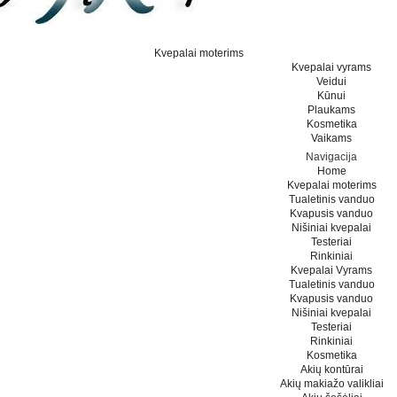
Kvepalai moterims
Kvepalai vyrams
Veidui
Kūnui
Plaukams
Kosmetika
Vaikams
Navigacija
Home
Kvepalai moterims
Tualetinis vanduo
Kvapusis vanduo
Nišiniai kvepalai
Testeriai
Rinkiniai
Kvepalai Vyrams
Tualetinis vanduo
Kvapusis vanduo
Nišiniai kvepalai
Testeriai
Rinkiniai
Kosmetika
Akių kontūrai
Akių makiažo valikliai