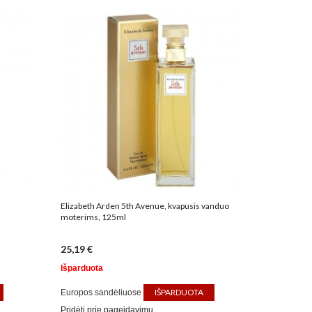
Elizabeth Arden 5th Avenue, kvapusis vanduo
moterims, 125ml
25,19 €
Išparduota
IŠPARDUOTA
Europos sandėliuose
Pridėti prie pageidavimų