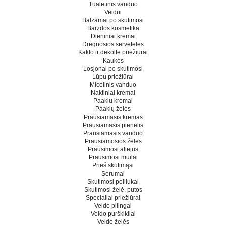
Tualetinis vanduo
Veidui
Balzamai po skutimosi
Barzdos kosmetika
Dieniniai kremai
Drėgnosios servetėlės
Kaklo ir dekoltė priežiūrai
Kaukės
Losjonai po skutimosi
Lūpų priežiūrai
Micelinis vanduo
Naktiniai kremai
Paakių kremai
Paakių želės
Prausiamasis kremas
Prausiamasis pienelis
Prausiamasis vanduo
Prausiamosios želės
Prausimosi aliejus
Prausimosi muilai
Prieš skutimąsi
Serumai
Skutimosi peiliukai
Skutimosi želė, putos
Specialiai priežiūrai
Veido pilingai
Veido purškikliai
Veido želės