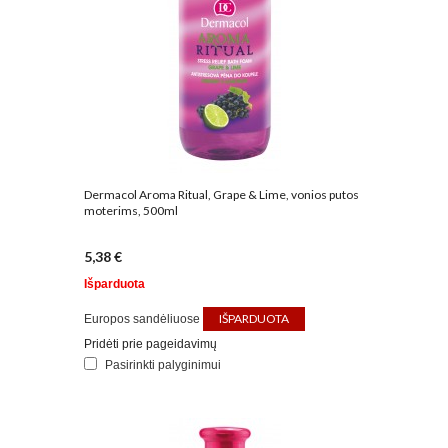
Dermacol Aroma Ritual, Grape & Lime, vonios putos
moterims, 500ml
5,38 €
Išparduota
IŠPARDUOTA
Europos sandėliuose
Pridėti prie pageidavimų
Pasirinkti palyginimui