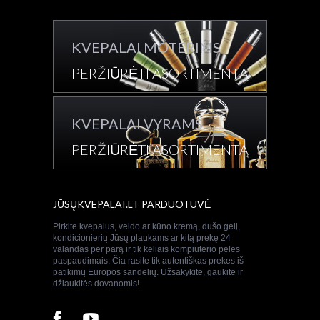
KVEPALAI MOTERIMS
PERŽIŪRĖTI ASORTIMENTĄ
KVEPALAI VYRAMS
PERŽIŪRĖTI ASORTIMENTĄ
JŪSŲKVEPALAI.LT PARDUOTUVĖ
Pirkite kvepalus, veido ar kūno kremą, dušo gelį,
kondicionierių Jūsų plaukams ar kitą prekę 24
valandas per parą ir tik keliais kompiuterio pelės
paspaudimais. Čia rasite tik autentiškas prekes iš
patikimų Europos sandelių. Užsakykite, gaukite ir
džiaukitės dovanomis!