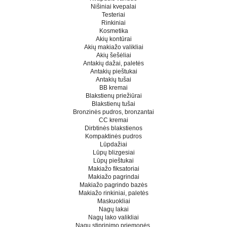
Nišiniai kvepalai
Testeriai
Rinkiniai
Kosmetika
Akių kontūrai
Akių makiažo valikliai
Akių šešėliai
Antakių dažai, paletės
Antakių pieštukai
Antakių tušai
BB kremai
Blakstienų priežiūrai
Blakstienų tušai
Bronzinės pudros, bronzantai
CC kremai
Dirbtinės blakstienos
Kompaktinės pudros
Lūpdažiai
Lūpų blizgesiai
Lūpų pieštukai
Makiažo fiksatoriai
Makiažo pagrindai
Makiažo pagrindo bazės
Makiažo rinkiniai, paletės
Maskuokliai
Nagų lakai
Nagų lako valikliai
Nagų stiprinimo priemonės