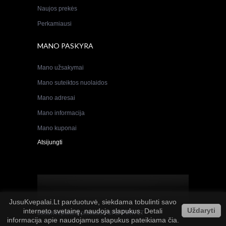
Naujos prekės
Perkamiausi
MANO PASKYRA
Mano užsakymai
Mano suteiktos nuolaidos
Mano adresai
Mano informacija
Mano kuponai
Atsijungti
JusuKvepalai.Lt parduotuvė, siekdama tobulinti savo
Uždaryti
interneto svetainę, naudoja slapukus. Detali
JusuKvepalai.lt
priklauso
UAB PIRK LT
informacija apie naudojamus slapukus pateikiama
čia.