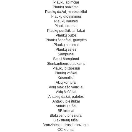
Plaukų apimčiai
Plaukų balzamai
Plaukų dažai, maskuokliai
Plaukų glotninimui
Plaukų kaukės
Plaukų kremai
Plaukų purškikliai, lakai
Plaukų putos
Plaukų šepečiai, gumytės
Plaukų serumai
Plaukų želės
Šampūnai
Sausi šampūnai
Slenkantiems plaukams
Plaukų blizgesiui
Plaukų vaškai
Kosmetika
Akių kontūrai
Akių makiažo valikliai
Akių šešėliai
Antakių dažai, paletės
Antakių pieštukai
Antakių tušai
BB kremai
Blakstienų priežiūrai
Blakstienų tušai
Bronzinės pudros, bronzantai
CC kremai