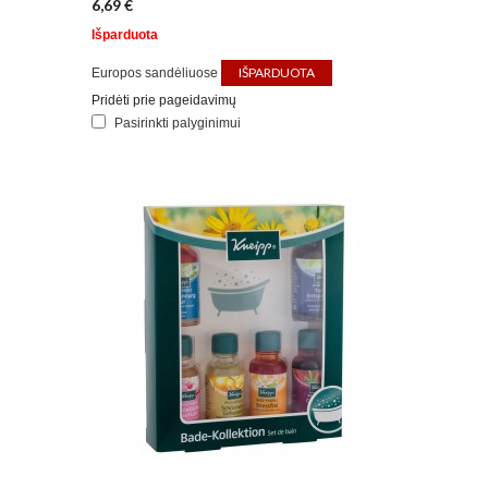
6,69 €
Išparduota
IŠPARDUOTA
Europos sandėliuose
Pridėti prie pageidavimų
Pasirinkti palyginimui