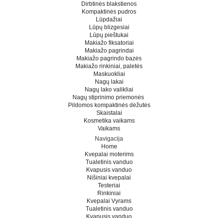
Dirbtinės blakstienos
Kompaktinės pudros
Lūpdažiai
Lūpų blizgesiai
Lūpų pieštukai
Makiažo fiksatoriai
Makiažo pagrindai
Makiažo pagrindo bazės
Makiažo rinkiniai, paletės
Maskuokliai
Nagų lakai
Nagų lako valikliai
Nagų stiprinimo priemonės
Pildomos kompaktinės dėžutės
Skaistalai
Kosmetika vaikams
Vaikams
Navigacija
Home
Kvepalai moterims
Tualetinis vanduo
Kvapusis vanduo
Nišiniai kvepalai
Testeriai
Rinkiniai
Kvepalai Vyrams
Tualetinis vanduo
Kvapusis vanduo