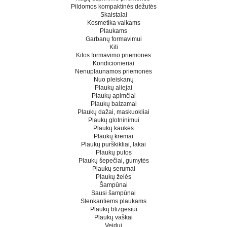
Pildomos kompaktinės dėžutės
Skaistalai
Kosmetika vaikams
Plaukams
Garbanų formavimui
Kiti
Kitos formavimo priemonės
Kondicionieriai
Nenuplaunamos priemonės
Nuo pleiskanų
Plaukų aliejai
Plaukų apimčiai
Plaukų balzamai
Plaukų dažai, maskuokliai
Plaukų glotninimui
Plaukų kaukės
Plaukų kremai
Plaukų purškikliai, lakai
Plaukų putos
Plaukų šepečiai, gumytės
Plaukų serumai
Plaukų želės
Šampūnai
Sausi šampūnai
Slenkantiems plaukams
Plaukų blizgesiui
Plaukų vaškai
Veidui