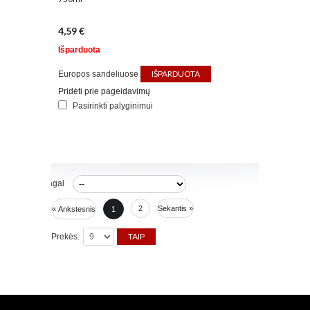
4,59 €
Išparduota
IŠPARDUOTA
Europos sandėliuose
Pridėti prie pageidavimų
Pasirinkti palyginimui
Rūšiuoti pagal
2
Sekantis »
« Ankstesnis
1
Prekės: