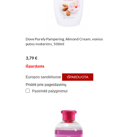
Dove Purely Pampering, Almond Cream, vonios
putos moterims, 500ml
3,79 €
Išparduota
IŠPARDUOTA
Europos sandėliuose
Pridėti prie pageidavimų
Pasirinkti palyginimui