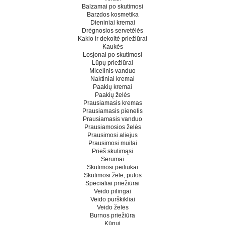
Balzamai po skutimosi
Barzdos kosmetika
Dieniniai kremai
Drėgnosios servetėlės
Kaklo ir dekoltė priežiūrai
Kaukės
Losjonai po skutimosi
Lūpų priežiūrai
Micelinis vanduo
Naktiniai kremai
Paakių kremai
Paakių želės
Prausiamasis kremas
Prausiamasis pienelis
Prausiamasis vanduo
Prausiamosios želės
Prausimosi aliejus
Prausimosi muilai
Prieš skutimąsi
Serumai
Skutimosi peiliukai
Skutimosi želė, putos
Specialiai priežiūrai
Veido pilingai
Veido purškikliai
Veido želės
Burnos priežiūra
Kūnui