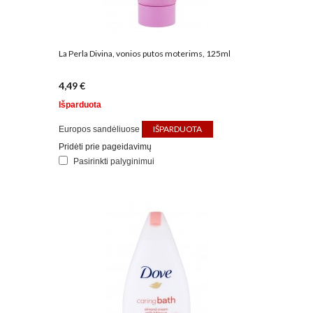
La Perla Divina, vonios putos moterims, 125ml
4,49 €
Išparduota
IŠPARDUOTA
Europos sandėliuose
Pridėti prie pageidavimų
Pasirinkti palyginimui