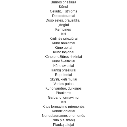
Burnos priežiūra
Kūnui
Celiulitui, strijoms
Deozodorantai
Dušo želės, prausikliai
Įdegiui
Kempinės
Kiti
Krūtinės priežiūrai
Kūno balzamai
Kūno geliai
Kūno losjonai
Kūno priežiūros rinkiniai
Kūno šveitikliai
Kūno sviestai
Rankų priežiūrai
Repelentai
Skysti, kieti muilai
Vonios putos
Kūno vanduo, dulksnos
Plaukams
Garbanų formavimui
Kiti
Kitos formavimo priemonės
Kondicionieriai
Nenuplaunamos priemonės
Nuo pleiskanų
Plaukų aliejai