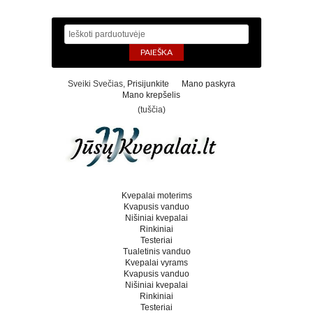
Sveiki Svečias,
Prisijunkite
Mano paskyra
Mano krepšelis
(tuščia)
Kvepalai moterims
Kvapusis vanduo
Nišiniai kvepalai
Rinkiniai
Testeriai
Tualetinis vanduo
Kvepalai vyrams
Kvapusis vanduo
Nišiniai kvepalai
Rinkiniai
Testeriai