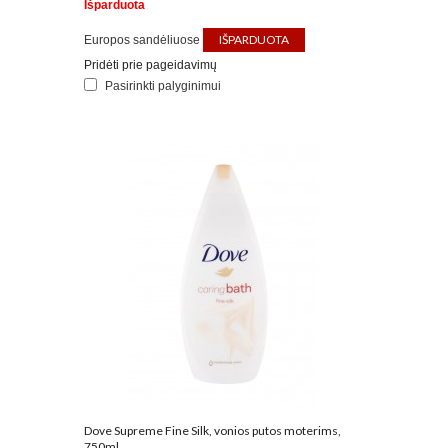
Išparduota
IŠPARDUOTA
Europos sandėliuose
Pridėti prie pageidavimų
Pasirinkti palyginimui
Dove Supreme Fine Silk, vonios putos moterims,
750ml