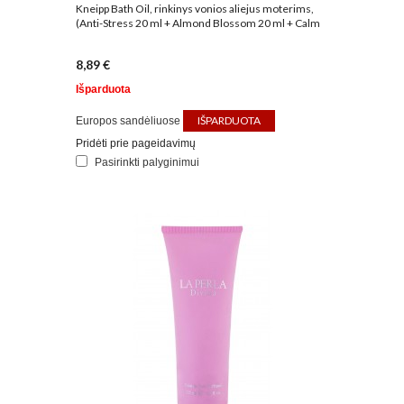
Kneipp Bath Oil, rinkinys vonios aliejus moterims,
(Anti-Stress 20 ml + Almond Blossom 20 ml + Calm
8,89 €
Išparduota
IŠPARDUOTA
Europos sandėliuose
Pridėti prie pageidavimų
Pasirinkti palyginimui