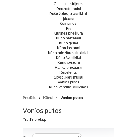
Celiulitui, strijoms
Deozodorantai
Dušo želės, prausikliai
Įdegiui
Kempinės
Kiti
Krūtinės priežiūrai
Kūno balzamai
Kūno geliai
Kūno losjonai
Kūno priežiūros rinkiniai
Kūno šveitikliai
Kūno sviestai
Rankų priežiūrai
Repelentai
Skysti, kieti muilai
Vonios putos
Kūno vanduo, dulksnos
Pradžia
Kūnui
Vonios putos
Vonios putos
Yra 18 prekių.