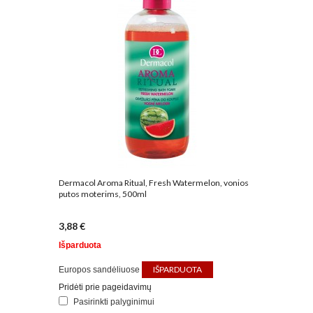
Dermacol Aroma Ritual, Fresh Watermelon, vonios
putos moterims, 500ml
3,88 €
Išparduota
IŠPARDUOTA
Europos sandėliuose
Pridėti prie pageidavimų
Pasirinkti palyginimui