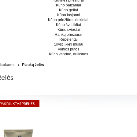
Krūtinės priežiūrai
Kūno balzamai
Kūno geliai
Kūno losjonai
Kūno priežiūros rinkiniai
Kūno šveitikliai
Kūno sviestai
Rankų priežiūrai
Repelentai
Skysti, kieti muilai
Vonios putos
Kūno vanduo, dulksnos
laukams
Plaukų želės
želės