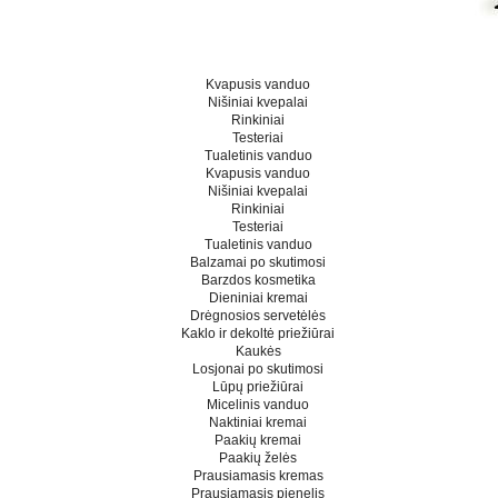
Kvapusis vanduo
Nišiniai kvepalai
Rinkiniai
Testeriai
Tualetinis vanduo
Kvapusis vanduo
Nišiniai kvepalai
Rinkiniai
Testeriai
Tualetinis vanduo
Balzamai po skutimosi
Barzdos kosmetika
Dieniniai kremai
Drėgnosios servetėlės
Kaklo ir dekoltė priežiūrai
Kaukės
Losjonai po skutimosi
Lūpų priežiūrai
Micelinis vanduo
Naktiniai kremai
Paakių kremai
Paakių želės
Prausiamasis kremas
Prausiamasis pienelis