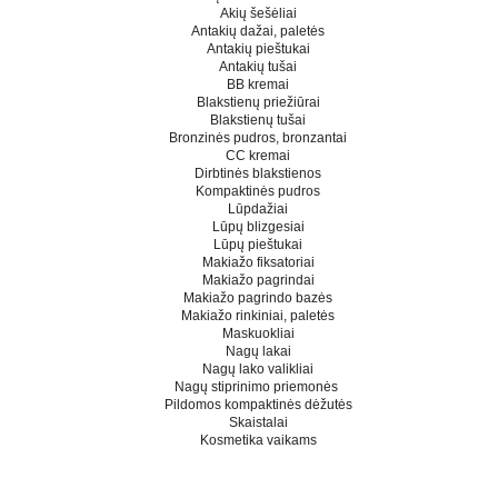
Akių šešėliai
Antakių dažai, paletės
Antakių pieštukai
Antakių tušai
BB kremai
Blakstienų priežiūrai
Blakstienų tušai
Bronzinės pudros, bronzantai
CC kremai
Dirbtinės blakstienos
Kompaktinės pudros
Lūpdažiai
Lūpų blizgesiai
Lūpų pieštukai
Makiažo fiksatoriai
Makiažo pagrindai
Makiažo pagrindo bazės
Makiažo rinkiniai, paletės
Maskuokliai
Nagų lakai
Nagų lako valikliai
Nagų stiprinimo priemonės
Pildomos kompaktinės dėžutės
Skaistalai
Kosmetika vaikams