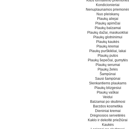
Kitos formavimo priemonės
Kondicionieriai
Nenuplaunamos priemonė
Nuo pleiskanų
Plaukų aliejai
Plaukų apimčiai
Plaukų balzamai
Plaukų dažai, maskuokliai
Plaukų glotninimui
Plaukų kaukės
Plaukų kremai
Plaukų purškikliai, lakai
Plaukų putos
Plaukų šepečiai, gumytės
Plaukų serumai
Plaukų želės
Šampūnai
Sausi šampūnai
Slenkantiems plaukams
Plaukų blizgesiui
Plaukų vaškai
Veidui
Balzamai po skutimosi
Barzdos kosmetika
Dieniniai kremai
Drėgnosios servetėlės
Kaklo ir dekoltė priežiūrai
Kaukės