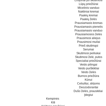
Losjonai po skutimosi
Lūpų priežiūrai
Micelinis vanduo
Naktiniai kremai
Paakių kremai
Paakių želės
Prausiamasis kremas
Prausiamasis pienelis
Prausiamasis vanduo
Prausiamosios želės
Prausimosi aliejus
Prausimosi muilai
Prieš skutimąsi
Serumai
Skutimosi peiliukai
Skutimosi želė, putos
Specialiai priežiūrai
Veido pilingai
Veido purškikliai
Veido želės
Burnos priežiūra
Kūnui
Celiulitui, strijoms
Deozodorantai
Dušo želės, prausikliai
Įdegiui
Kempinės
Kiti