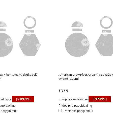
w Fiber, Cream, plaukų želė
American Crew Fiber, Cream, plaukų žel
ml
vyrams, 100ml
9,39 €
Į KREPŠELĮ
Į KREPŠELĮ
dėliuose
Europos sandėliuose
 pageidavimų
Pridėti prie pageidavimų
i palyginimui
Pasirinkti palyginimui