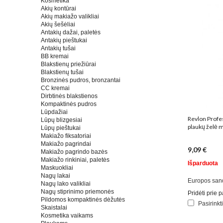
Kosmetika
Akių kontūrai
Akių makiažo valikliai
Akių šešėliai
Antakių dažai, paletės
Antakių pieštukai
Antakių tušai
BB kremai
Blakstienų priežiūrai
Blakstienų tušai
Bronzinės pudros, bronzantai
CC kremai
Dirbtinės blakstienos
Kompaktinės pudros
Lūpdažiai
Revlon Profes
Lūpų blizgesiai
plaukų želė 
Lūpų pieštukai
Makiažo fiksatoriai
Makiažo pagrindai
9,09 €
Makiažo pagrindo bazės
Makiažo rinkiniai, paletės
Išparduota
Maskuokliai
Nagų lakai
Europos san
Nagų lako valikliai
Nagų stiprinimo priemonės
Pridėti prie
Pildomos kompaktinės dėžutės
Pasirinkt
Skaistalai
Kosmetika vaikams