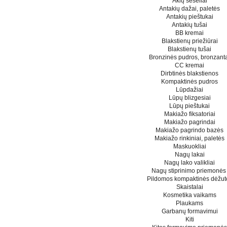
Akių šešėliai
Antakių dažai, paletės
Antakių pieštukai
Antakių tušai
BB kremai
Blakstienų priežiūrai
Blakstienų tušai
Bronzinės pudros, bronzant
CC kremai
Dirbtinės blakstienos
Kompaktinės pudros
Lūpdažiai
Lūpų blizgesiai
Lūpų pieštukai
Makiažo fiksatoriai
Makiažo pagrindai
Makiažo pagrindo bazės
Makiažo rinkiniai, paletės
Maskuokliai
Nagų lakai
Nagų lako valikliai
Nagų stiprinimo priemonė
Pildomos kompaktinės dėžut
Skaistalai
Kosmetika vaikams
Plaukams
Garbanų formavimui
Kiti