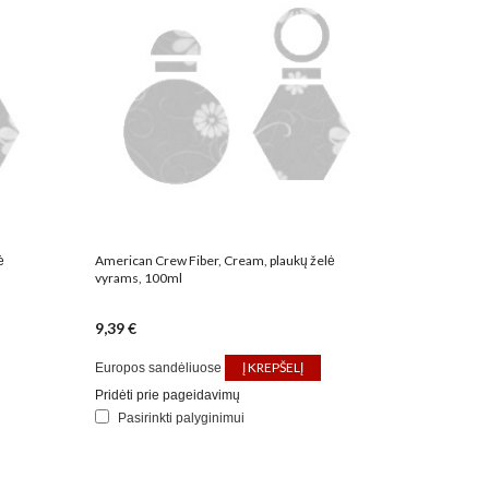
ė
American Crew Fiber, Cream, plaukų želė
vyrams, 100ml
9,39 €
Į KREPŠELĮ
Europos sandėliuose
Pridėti prie pageidavimų
Pasirinkti palyginimui