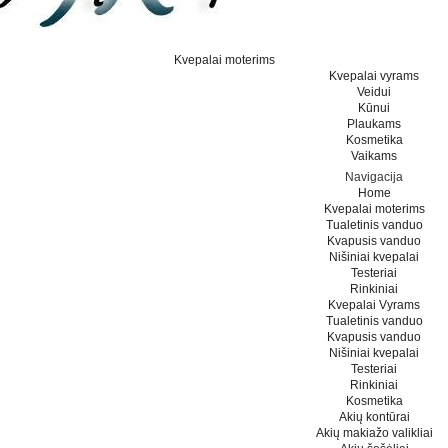
Kvepalai moterims
Kvepalai vyrams
Veidui
Kūnui
Plaukams
Kosmetika
Vaikams
Navigacija
Home
Kvepalai moterims
Tualetinis vanduo
Kvapusis vanduo
Nišiniai kvepalai
Testeriai
Rinkiniai
Kvepalai Vyrams
Tualetinis vanduo
Kvapusis vanduo
Nišiniai kvepalai
Testeriai
Rinkiniai
Kosmetika
Akių kontūrai
Akių makiažo valikliai