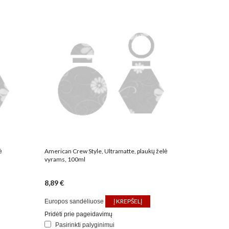
ė
American Crew Style, Ultramatte, plaukų želė
vyrams, 100ml
8,89 €
Į KREPŠELĮ
Europos sandėliuose
Pridėti prie pageidavimų
Pasirinkti palyginimui