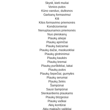
Skysti, kieti muilai
Vonios putos
Kūno vanduo, dulksnos
Garbanų formavimui
Kiti
Kitos formavimo priemonės
Kondicionieriai
Nenuplaunamos priemonės
Nuo pleiskanų
Plaukų aliejai
Plaukų apimčiai
Plaukų balzamai
Plaukų dažai, maskuokliai
Plaukų glotninimui
Plaukų kaukės
Plaukų kremai
Plaukų purškikliai, lakai
Plaukų putos
Plaukų šepečiai, gumytės
Plaukų serumai
Plaukų želės
Šampūnai
Sausi šampūnai
Slenkantiems plaukams
Plaukų blizgesiui
Plaukų vaškai
Akių kontūrai
Akių makiažo valikliai