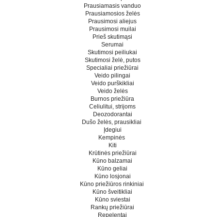
Prausiamasis vanduo
Prausiamosios želės
Prausimosi aliejus
Prausimosi muilai
Prieš skutimąsi
Serumai
Skutimosi peiliukai
Skutimosi želė, putos
Specialiai priežiūrai
Veido pilingai
Veido purškikliai
Veido želės
Burnos priežiūra
Celiulitui, strijoms
Deozodorantai
Dušo želės, prausikliai
Įdegiui
Kempinės
Kiti
Krūtinės priežiūrai
Kūno balzamai
Kūno geliai
Kūno losjonai
Kūno priežiūros rinkiniai
Kūno šveitikliai
Kūno sviestai
Rankų priežiūrai
Repelentai