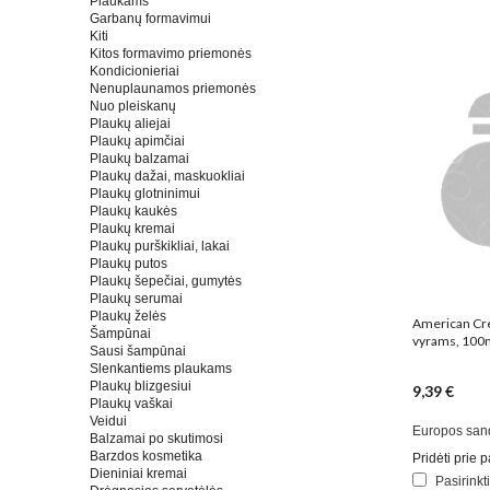
Plaukams
Garbanų formavimui
Kiti
Kitos formavimo priemonės
Kondicionieriai
Nenuplaunamos priemonės
Nuo pleiskanų
Plaukų aliejai
Plaukų apimčiai
Plaukų balzamai
Plaukų dažai, maskuokliai
Plaukų glotninimui
Plaukų kaukės
Plaukų kremai
Plaukų purškikliai, lakai
Plaukų putos
Plaukų šepečiai, gumytės
Plaukų serumai
Plaukų želės
American Cre
Šampūnai
vyrams, 100
Sausi šampūnai
Slenkantiems plaukams
Plaukų blizgesiui
9,39 €
Plaukų vaškai
Veidui
Europos san
Balzamai po skutimosi
Barzdos kosmetika
Pridėti prie
Dieniniai kremai
Pasirinkt