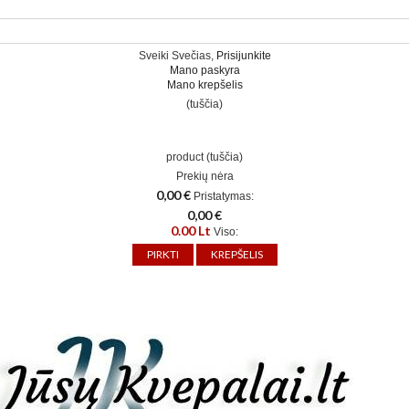
Sveiki Svečias,
Prisijunkite
Mano paskyra
Mano krepšelis
(tuščia)
product
(tuščia)
Prekių nėra
0,00 €
Pristatymas:
0,00 €
0.00 Lt
Viso:
PIRKTI
KREPŠELIS