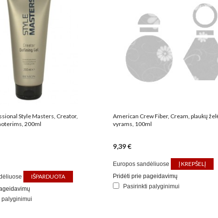
sional Style Masters, Creator,
American Crew Fiber, Cream, plaukų žel
moterims, 200ml
vyrams, 100ml
9,39 €
Į KREPŠELĮ
Europos sandėliuose
IŠPARDUOTA
Pridėti prie pageidavimų
dėliuose
Pasirinkti palyginimui
 pageidavimų
i palyginimui