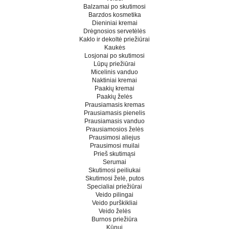
Balzamai po skutimosi
Barzdos kosmetika
Dieniniai kremai
Drėgnosios servetėlės
Kaklo ir dekoltė priežiūrai
Kaukės
Losjonai po skutimosi
Lūpų priežiūrai
Micelinis vanduo
Naktiniai kremai
Paakių kremai
Paakių želės
Prausiamasis kremas
Prausiamasis pienelis
Prausiamasis vanduo
Prausiamosios želės
Prausimosi aliejus
Prausimosi muilai
Prieš skutimąsi
Serumai
Skutimosi peiliukai
Skutimosi želė, putos
Specialiai priežiūrai
Veido pilingai
Veido purškikliai
Veido želės
Burnos priežiūra
Kūnui