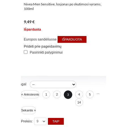
Nivea Men Sensitive, losjonas po skutimosi vyrams,
100ml
9,49 €
Išparduota
IŠPARDUOTA
Europos sandėliuose
Pridėti prie pageidavimų
Pasirinkti palyginimui
Rūšiuoti pagal
...
« Ankstesnis
1
2
4
5
3
14
Sekantis »
Prekės: