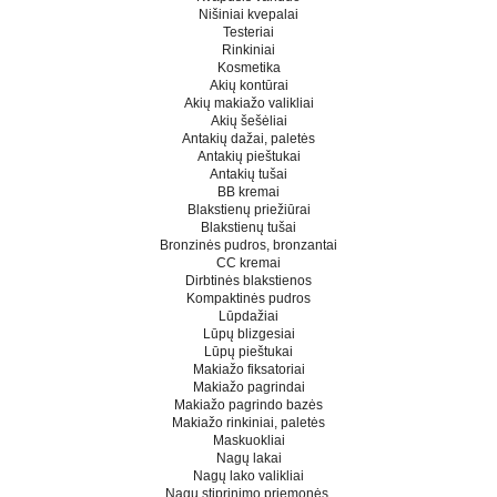
Nišiniai kvepalai
Testeriai
Rinkiniai
Kosmetika
Akių kontūrai
Akių makiažo valikliai
Akių šešėliai
Antakių dažai, paletės
Antakių pieštukai
Antakių tušai
BB kremai
Blakstienų priežiūrai
Blakstienų tušai
Bronzinės pudros, bronzantai
CC kremai
Dirbtinės blakstienos
Kompaktinės pudros
Lūpdažiai
Lūpų blizgesiai
Lūpų pieštukai
Makiažo fiksatoriai
Makiažo pagrindai
Makiažo pagrindo bazės
Makiažo rinkiniai, paletės
Maskuokliai
Nagų lakai
Nagų lako valikliai
Nagų stiprinimo priemonės