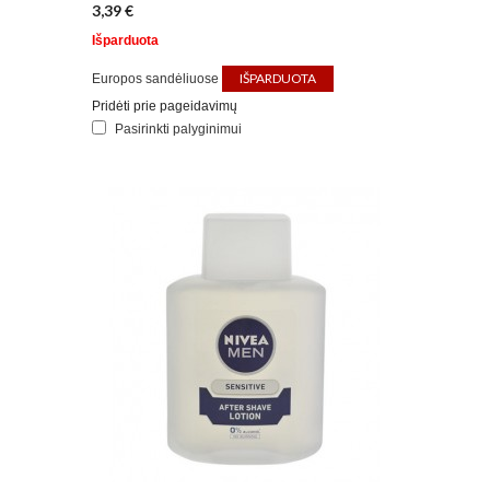
3,39 €
Išparduota
IŠPARDUOTA
Europos sandėliuose
Pridėti prie pageidavimų
Pasirinkti palyginimui