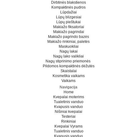
Dirbtinės blakstienos
Kompaktinės pudros
Lūpdažiai
Lūpų blizgesiai
Lūpų pieštukai
Makiažo fiksatoriai
Makiažo pagrindai
Makiažo pagrindo bazės
Makiažo rinkiniai, paletės
Maskuokliai
Nagų lakai
Nagų lako valikliai
Nagų stiprinimo priemonės
Pildomos kompaktinės dėžutės
Skaistalai
Kosmetika vaikams
Vaikams
Navigacija
Home
Kvepalai moterims
Tualetinis vanduo
Kvapusis vanduo
Nišiniai kvepalai
Testeriai
Rinkiniai
Kvepalai Vyrams
Tualetinis vanduo
Kvapusis vanduo