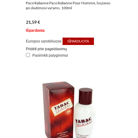
Paco Rabanne Paco Rabanne Pour Homme, losjonas
po skutimosi vyrams, 100ml
21,59 €
Išparduota
IŠPARDUOTA
Europos sandėliuose
Pridėti prie pageidavimų
Pasirinkti palyginimui