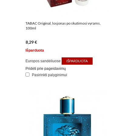
TABAC Original, losjonas po skutimosi vyrams,
100ml
8,29 €
Išparduota
IŠPARDUOTA
Europos sandėliuose
Pridėti prie pageidavimų
Pasirinkti palyginimui