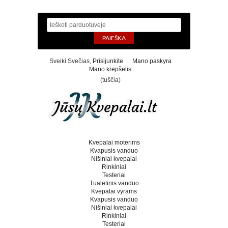
Sveiki Svečias,
Prisijunkite
Mano paskyra
Mano krepšelis
(tuščia)
Kvepalai moterims
Kvapusis vanduo
Nišiniai kvepalai
Rinkiniai
Testeriai
Tualetinis vanduo
Kvepalai vyrams
Kvapusis vanduo
Nišiniai kvepalai
Rinkiniai
Testeriai