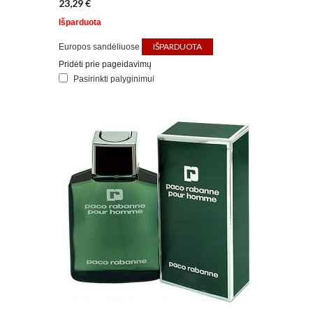
23,29 €
Išparduota
IŠPARDUOTA
Europos sandėliuose
Pridėti prie pageidavimų
Pasirinkti palyginimui