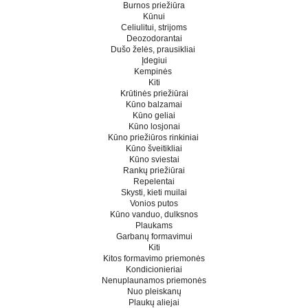
Burnos priežiūra
Kūnui
Celiulitui, strijoms
Deozodorantai
Dušo želės, prausikliai
Įdegiui
Kempinės
Kiti
Krūtinės priežiūrai
Kūno balzamai
Kūno geliai
Kūno losjonai
Kūno priežiūros rinkiniai
Kūno šveitikliai
Kūno sviestai
Rankų priežiūrai
Repelentai
Skysti, kieti muilai
Vonios putos
Kūno vanduo, dulksnos
Plaukams
Garbanų formavimui
Kiti
Kitos formavimo priemonės
Kondicionieriai
Nenuplaunamos priemonės
Nuo pleiskanų
Plaukų aliejai