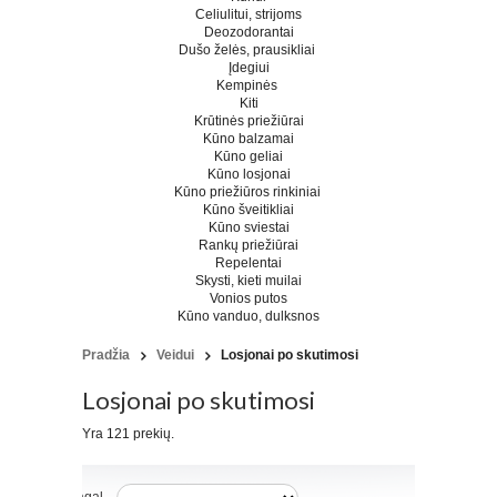
Celiulitui, strijoms
Deozodorantai
Dušo želės, prausikliai
Įdegiui
Kempinės
Kiti
Krūtinės priežiūrai
Kūno balzamai
Kūno geliai
Kūno losjonai
Kūno priežiūros rinkiniai
Kūno šveitikliai
Kūno sviestai
Rankų priežiūrai
Repelentai
Skysti, kieti muilai
Vonios putos
Kūno vanduo, dulksnos
Pradžia
Veidui
Losjonai po skutimosi
Losjonai po skutimosi
Yra 121 prekių.