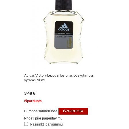
Adidas Victory League, losjonas po skutimosi
vyrams, 50ml
3,48 €
Išparduota
IŠPARDUOTA
Europos sandėliuose
Pridėti prie pageidavimų
Pasirinkti palyginimui