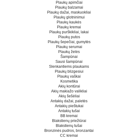
Plaukų apimčiai
Plaukų balzamai
Plaukų dažai, maskuokliai
Plaukų glotninimui
Plaukų kaukės
Plaukų kremai
Plaukų purškikliai, lakai
Plaukų putos
Plaukų šepečiai, gumytės
Plaukų serumai
Plaukų želės
Šampūnai
Sausi šampūnai
Slenkantiems plaukams
Plaukų blizgesiui
Plaukų vaškai
Kosmetika
Akių kontūrai
Akių makiažo valikliai
Akių šešėliai
Antakių dažai, paletės
Antakių pieštukai
Antakių tušai
BB kremai
Blakstienų priežiūrai
Blakstienų tušai
Bronzinės pudros, bronzantai
CC kremai