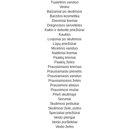
Tualetinis vanduo
Veidui
Balzamai po skutimosi
Barzdos kosmetika
Dieniniai kremai
Drėgnosios servetėlės
Kaklo ir dekoltė priežiūrai
Kaukės
Losjonai po skutimosi
Lūpų priežiūrai
Micelinis vanduo
Naktiniai kremai
Paakių kremai
Paakių želės
Prausiamasis kremas
Prausiamasis pienelis
Prausiamasis vanduo
Prausiamosios želės
Prausimosi aliejus
Prausimosi muilai
Prieš skutimąsi
Serumai
Skutimosi peiliukai
Skutimosi želė, putos
Specialiai priežiūrai
Veido pilingai
Veido purškikliai
Veido želės