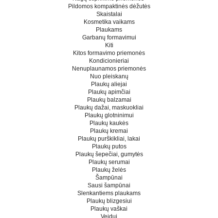
Pildomos kompaktinės dėžutės
Skaistalai
Kosmetika vaikams
Plaukams
Garbanų formavimui
Kiti
Kitos formavimo priemonės
Kondicionieriai
Nenuplaunamos priemonės
Nuo pleiskanų
Plaukų aliejai
Plaukų apimčiai
Plaukų balzamai
Plaukų dažai, maskuokliai
Plaukų glotninimui
Plaukų kaukės
Plaukų kremai
Plaukų purškikliai, lakai
Plaukų putos
Plaukų šepečiai, gumytės
Plaukų serumai
Plaukų želės
Šampūnai
Sausi šampūnai
Slenkantiems plaukams
Plaukų blizgesiui
Plaukų vaškai
Veidui