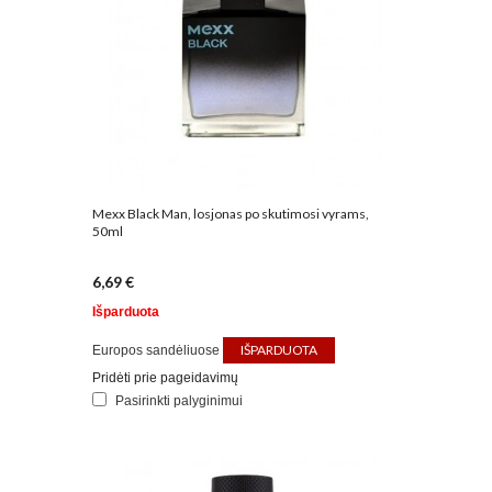
Mexx Black Man, losjonas po skutimosi vyrams,
50ml
6,69 €
Išparduota
IŠPARDUOTA
Europos sandėliuose
Pridėti prie pageidavimų
Pasirinkti palyginimui