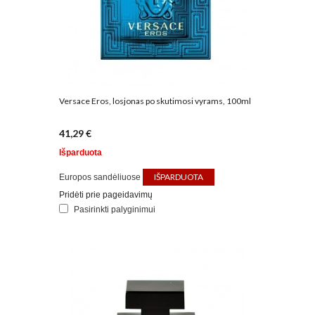
Versace Eros, losjonas po skutimosi vyrams, 100ml
41,29 €
Išparduota
IŠPARDUOTA
Europos sandėliuose
Pridėti prie pageidavimų
Pasirinkti palyginimui