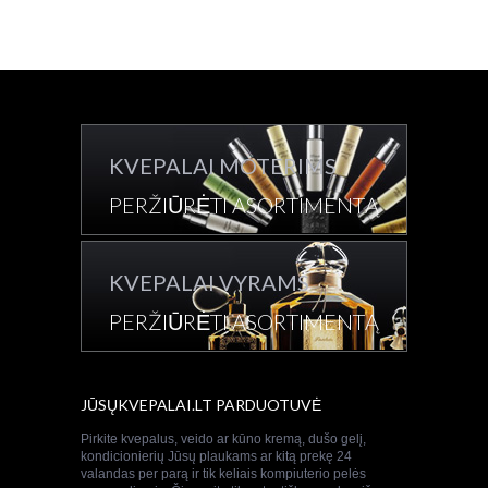
KVEPALAI MOTERIMS
PERŽIŪRĖTI ASORTIMENTĄ
KVEPALAI VYRAMS
PERŽIŪRĖTI ASORTIMENTĄ
JŪSŲKVEPALAI.LT PARDUOTUVĖ
Pirkite kvepalus, veido ar kūno kremą, dušo gelį,
kondicionierių Jūsų plaukams ar kitą prekę 24
valandas per parą ir tik keliais kompiuterio pelės