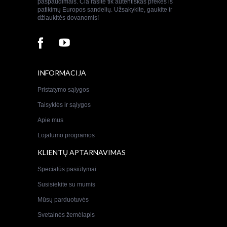
paspaudimais. Čia rasite tik autentiškas prekes iš
patikimų Europos sandelių. Užsakykite, gaukite ir
džiaukitės dovanomis!
INFORMACIJA
Pristatymo sąlygos
Taisyklės ir sąlygos
Apie mus
Lojalumo programos
KLIENTŲ APTARNAVIMAS
Specialūs pasiūlymai
Susisiekite su mumis
Mūsų parduotuvės
Svetainės žemėlapis