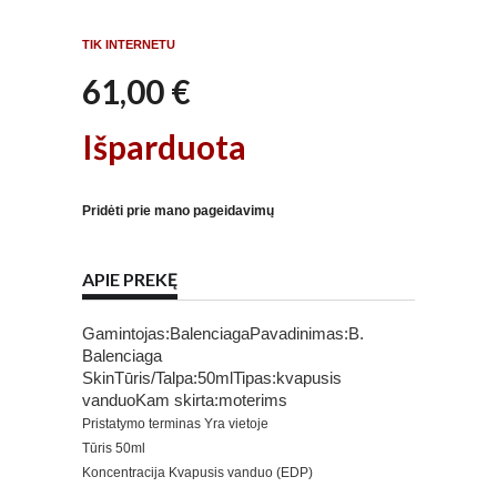
TIK INTERNETU
61,00 €
Išparduota
Pridėti prie mano pageidavimų
APIE PREKĘ
Gamintojas:BalenciagaPavadinimas:B.
Balenciaga
SkinTūris/Talpa:50mlTipas:kvapusis
vanduoKam skirta:moterims
Pristatymo terminas
Yra vietoje
Tūris
50ml
Koncentracija
Kvapusis vanduo (EDP)