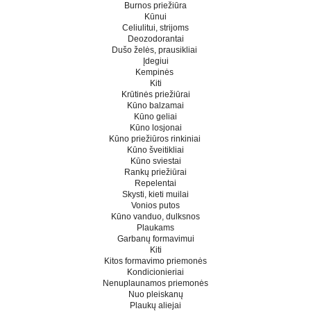
Burnos priežiūra
Kūnui
Celiulitui, strijoms
Deozodorantai
Dušo želės, prausikliai
Įdegiui
Kempinės
Kiti
Krūtinės priežiūrai
Kūno balzamai
Kūno geliai
Kūno losjonai
Kūno priežiūros rinkiniai
Kūno šveitikliai
Kūno sviestai
Rankų priežiūrai
Repelentai
Skysti, kieti muilai
Vonios putos
Kūno vanduo, dulksnos
Plaukams
Garbanų formavimui
Kiti
Kitos formavimo priemonės
Kondicionieriai
Nenuplaunamos priemonės
Nuo pleiskanų
Plaukų aliejai