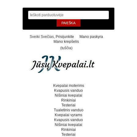
Sveiki Svečias,
Prisijunkite
Mano paskyra
Mano krepšelis
(tuščia)
Kvepalai moterims
Kvapusis vanduo
Nišiniai kvepalai
Rinkiniai
Testeriai
Tualetinis vanduo
Kvepalai vyrams
Kvapusis vanduo
Nišiniai kvepalai
Rinkiniai
Testeriai