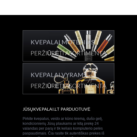
KVEPALAI MOTERIMS
PERŽIŪRĖTI ASORTIMENTĄ
KVEPALAI VYRAMS
PERŽIŪRĖTI ASORTIMENTĄ
JŪSŲKVEPALAI.LT PARDUOTUVĖ
Pirkite kvepalus, veido ar kūno kremą, dušo gelį,
kondicionierių Jūsų plaukams ar kitą prekę 24
valandas per parą ir tik keliais kompiuterio pelės
paspaudimais. Čia rasite tik autentiškas prekes iš