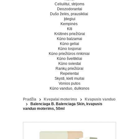
Celiulitui, strijoms
Deozodorantai
Dušo želės, prausikliai
Įdegiui
Kempinės
Kiti
Krūtinės priežiūrai
Kūno balzamai
Kūno geliai
Kūno losjonai
Kūno priežiūros rinkiniai
Kūno šveitikliai
Kūno sviestai
Rankų priežiūrai
Repelentai
Skysti, kieti muilai
Vonios putos
Kūno vanduo, dulksnos
Pradžia
Kvepalai moterims
Kvapusis vanduo
Balenciaga B. Balenciaga Skin, kvapusis
vanduo moterims, 50ml