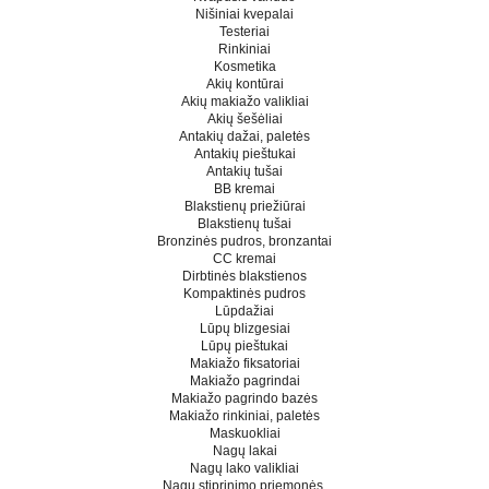
Nišiniai kvepalai
Testeriai
Rinkiniai
Kosmetika
Akių kontūrai
Akių makiažo valikliai
Akių šešėliai
Antakių dažai, paletės
Antakių pieštukai
Antakių tušai
BB kremai
Blakstienų priežiūrai
Blakstienų tušai
Bronzinės pudros, bronzantai
CC kremai
Dirbtinės blakstienos
Kompaktinės pudros
Lūpdažiai
Lūpų blizgesiai
Lūpų pieštukai
Makiažo fiksatoriai
Makiažo pagrindai
Makiažo pagrindo bazės
Makiažo rinkiniai, paletės
Maskuokliai
Nagų lakai
Nagų lako valikliai
Nagų stiprinimo priemonės