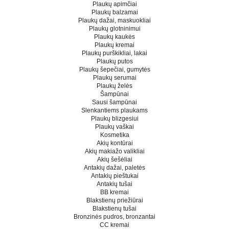
Plaukų apimčiai
Plaukų balzamai
Plaukų dažai, maskuokliai
Plaukų glotninimui
Plaukų kaukės
Plaukų kremai
Plaukų purškikliai, lakai
Plaukų putos
Plaukų šepečiai, gumytės
Plaukų serumai
Plaukų želės
Šampūnai
Sausi šampūnai
Slenkantiems plaukams
Plaukų blizgesiui
Plaukų vaškai
Kosmetika
Akių kontūrai
Akių makiažo valikliai
Akių šešėliai
Antakių dažai, paletės
Antakių pieštukai
Antakių tušai
BB kremai
Blakstienų priežiūrai
Blakstienų tušai
Bronzinės pudros, bronzantai
CC kremai