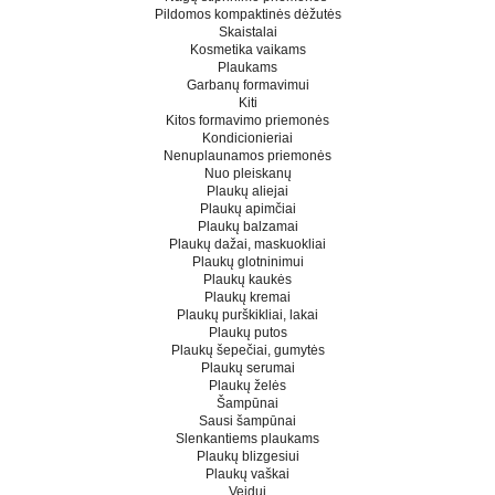
Pildomos kompaktinės dėžutės
Skaistalai
Kosmetika vaikams
Plaukams
Garbanų formavimui
Kiti
Kitos formavimo priemonės
Kondicionieriai
Nenuplaunamos priemonės
Nuo pleiskanų
Plaukų aliejai
Plaukų apimčiai
Plaukų balzamai
Plaukų dažai, maskuokliai
Plaukų glotninimui
Plaukų kaukės
Plaukų kremai
Plaukų purškikliai, lakai
Plaukų putos
Plaukų šepečiai, gumytės
Plaukų serumai
Plaukų želės
Šampūnai
Sausi šampūnai
Slenkantiems plaukams
Plaukų blizgesiui
Plaukų vaškai
Veidui