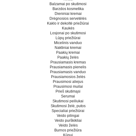
Balzamai po skutimosi
Barzdos kosmetika
Dieniniai kremai
Drėgnosios servetėlės
Kaklo ir dekoltė priežiūrai
Kaukės
Losjonai po skutimosi
Lūpų priežiūrai
Micelinis vanduo
Naktiniai kremai
Paakių kremai
Paakių želės
Prausiamasis kremas
Prausiamasis pienelis
Prausiamasis vanduo
Prausiamosios želės
Prausimosi aliejus
Prausimosi muilai
Prieš skutimąsi
Serumai
Skutimosi peiliukai
Skutimosi želė, putos
Specialiai priežiūrai
Veido pilingai
Veido purškikliai
Veido želės
Burnos priežiūra
Kūnui