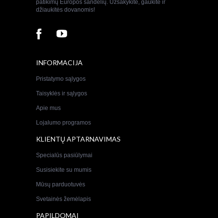
patikimų Europos sandelių. Užsakykite, gaukite ir
džiaukitės dovanomis!
INFORMACIJA
Pristatymo sąlygos
Taisyklės ir sąlygos
Apie mus
Lojalumo programos
KLIENTŲ APTARNAVIMAS
Specialūs pasiūlymai
Susisiekite su mumis
Mūsų parduotuvės
Svetainės žemėlapis
PAPILDOMAI