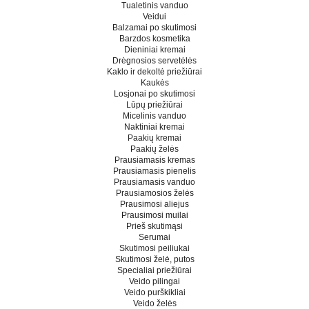
Tualetinis vanduo
Veidui
Balzamai po skutimosi
Barzdos kosmetika
Dieniniai kremai
Drėgnosios servetėlės
Kaklo ir dekoltė priežiūrai
Kaukės
Losjonai po skutimosi
Lūpų priežiūrai
Micelinis vanduo
Naktiniai kremai
Paakių kremai
Paakių želės
Prausiamasis kremas
Prausiamasis pienelis
Prausiamasis vanduo
Prausiamosios želės
Prausimosi aliejus
Prausimosi muilai
Prieš skutimąsi
Serumai
Skutimosi peiliukai
Skutimosi želė, putos
Specialiai priežiūrai
Veido pilingai
Veido purškikliai
Veido želės