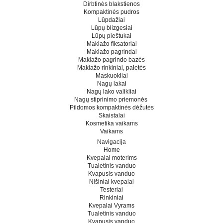
Dirbtinės blakstienos
Kompaktinės pudros
Lūpdažiai
Lūpų blizgesiai
Lūpų pieštukai
Makiažo fiksatoriai
Makiažo pagrindai
Makiažo pagrindo bazės
Makiažo rinkiniai, paletės
Maskuokliai
Nagų lakai
Nagų lako valikliai
Nagų stiprinimo priemonės
Pildomos kompaktinės dėžutės
Skaistalai
Kosmetika vaikams
Vaikams
Navigacija
Home
Kvepalai moterims
Tualetinis vanduo
Kvapusis vanduo
Nišiniai kvepalai
Testeriai
Rinkiniai
Kvepalai Vyrams
Tualetinis vanduo
Kvapusis vanduo