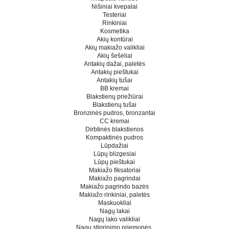
Nišiniai kvepalai
Testeriai
Rinkiniai
Kosmetika
Akių kontūrai
Akių makiažo valikliai
Akių šešėliai
Antakių dažai, paletės
Antakių pieštukai
Antakių tušai
BB kremai
Blakstienų priežiūrai
Blakstienų tušai
Bronzinės pudros, bronzantai
CC kremai
Dirbtinės blakstienos
Kompaktinės pudros
Lūpdažiai
Lūpų blizgesiai
Lūpų pieštukai
Makiažo fiksatoriai
Makiažo pagrindai
Makiažo pagrindo bazės
Makiažo rinkiniai, paletės
Maskuokliai
Nagų lakai
Nagų lako valikliai
Nagų stiprinimo priemonės