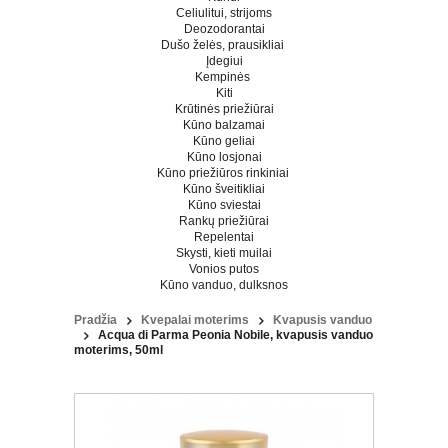
Celiulitui, strijoms
Deozodorantai
Dušo želės, prausikliai
Įdegiui
Kempinės
Kiti
Krūtinės priežiūrai
Kūno balzamai
Kūno geliai
Kūno losjonai
Kūno priežiūros rinkiniai
Kūno šveitikliai
Kūno sviestai
Rankų priežiūrai
Repelentai
Skysti, kieti muilai
Vonios putos
Kūno vanduo, dulksnos
Pradžia
Kvepalai moterims
Kvapusis vanduo
Acqua di Parma Peonia Nobile, kvapusis vanduo
moterims, 50ml