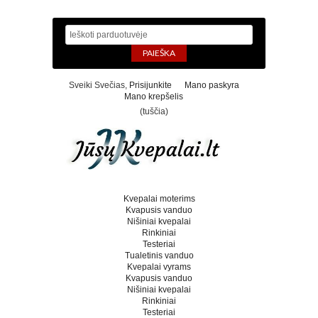
Sveiki Svečias,
Prisijunkite
Mano paskyra
Mano krepšelis
(tuščia)
Kvepalai moterims
Kvapusis vanduo
Nišiniai kvepalai
Rinkiniai
Testeriai
Tualetinis vanduo
Kvepalai vyrams
Kvapusis vanduo
Nišiniai kvepalai
Rinkiniai
Testeriai