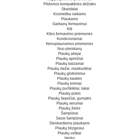
Pildomos kompaktinės dėžutės
Skaistalai
Kosmetika vaikams
Plaukams
Garbanų formavimui
Kiti
Kitos formavimo priemonės
Kondicionieriai
Nenuplaunamos priemonės
Nuo pleiskanų
Plaukų aliejai
Plaukų apimčiai
Plaukų balzamai
Plaukų dažai, maskuokliai
Plaukų glotninimui
Plaukų kaukės
Plaukų kremai
Plaukų purškikliai, lakai
Plaukų putos
Plaukų šepečiai, gumytės
Plaukų serumai
Plaukų želės
Šampūnai
Sausi šampūnai
Slenkantiems plaukams
Plaukų blizgesiui
Plaukų vaškai
Veidui