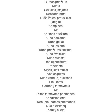
Burnos priežiūra
Kūnui
Celiulitui, strijoms
Deozodorantai
Dušo želės, prausikliai
Įdegiui
Kempinės
Kiti
Krūtinės priežiūrai
Kūno balzamai
Kūno geliai
Kūno losjonai
Kūno priežiūros rinkiniai
Kūno šveitikliai
Kūno sviestai
Rankų priežiūrai
Repelentai
Skysti, kieti muilai
Vonios putos
Kūno vanduo, dulksnos
Plaukams
Garbanų formavimui
Kiti
Kitos formavimo priemonės
Kondicionieriai
Nenuplaunamos priemonės
Nuo pleiskanų
Plaukų aliejai