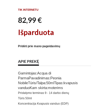
TIK INTERNETU
82,99 €
Išparduota
Pridėti prie mano pageidavimų
APIE PREKĘ
Gamintojas:Acqua di
ParmaPavadinimas:Peonia
NobileTūris/Talpa:50mlTipas:kvapusis
vanduoKam skirta:moterims
Pristatymo terminas
9 - 14 darbo dienų
Tūris
50ml
Koncentracija
Kvapusis vanduo (EDP)