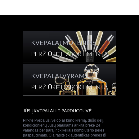
KVEPALAI MOTERIMS
PERŽIŪRĖTI ASORTIMENTĄ
KVEPALAI VYRAMS
PERŽIŪRĖTI ASORTIMENTĄ
JŪSŲKVEPALAI.LT PARDUOTUVĖ
Pirkite kvepalus, veido ar kūno kremą, dušo gelį,
kondicionierių Jūsų plaukams ar kitą prekę 24
valandas per parą ir tik keliais kompiuterio pelės
paspaudimais. Čia rasite tik autentiškas prekes iš