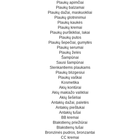
Plaukų apimčiai
Plaukų balzamai
Plaukų dažai, maskuokliai
Plaukų glotninimui
Plaukų kaukės
Plaukų kremai
Plaukų purškikliai, lakai
Plaukų putos
Plaukų šepečiai, gumytės
Plaukų serumai
Plaukų želės
Šampūnai
Sausi šampūnai
Slenkantiems plaukams
Plaukų blizgesiui
Plaukų vaškai
Kosmetika
Akių kontūrai
Akių makiažo valikliai
Akių šešėliai
Antakių dažai, paletės
Antakių pieštukai
Antakių tušai
BB kremai
Blakstienų priežiūrai
Blakstienų tušai
Bronzinės pudros, bronzantai
CC kremai