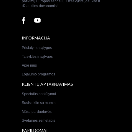
patikimų Europos sandelių. Užsakykite, gaukite ir
džiaukitės dovanomis!
INFORMACIJA
Pristatymo sąlygos
Taisyklės ir sąlygos
Apie mus
Lojalumo programos
KLIENTŲ APTARNAVIMAS
Specialūs pasiūlymai
Susisiekite su mumis
Mūsų parduotuvės
Svetainės žemėlapis
PAPILDOMAI