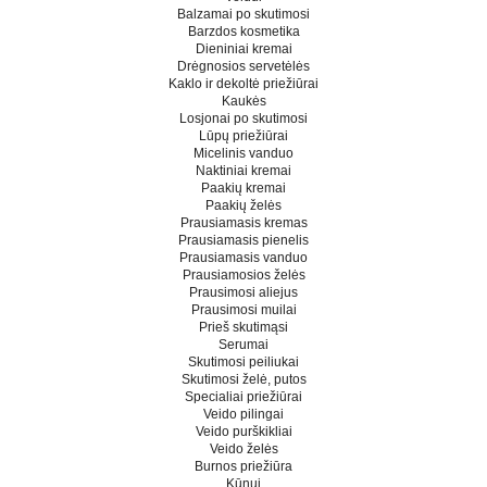
Balzamai po skutimosi
Barzdos kosmetika
Dieniniai kremai
Drėgnosios servetėlės
Kaklo ir dekoltė priežiūrai
Kaukės
Losjonai po skutimosi
Lūpų priežiūrai
Micelinis vanduo
Naktiniai kremai
Paakių kremai
Paakių želės
Prausiamasis kremas
Prausiamasis pienelis
Prausiamasis vanduo
Prausiamosios želės
Prausimosi aliejus
Prausimosi muilai
Prieš skutimąsi
Serumai
Skutimosi peiliukai
Skutimosi želė, putos
Specialiai priežiūrai
Veido pilingai
Veido purškikliai
Veido želės
Burnos priežiūra
Kūnui