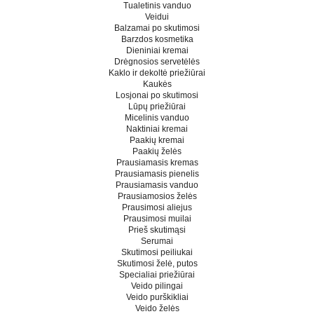
Tualetinis vanduo
Veidui
Balzamai po skutimosi
Barzdos kosmetika
Dieniniai kremai
Drėgnosios servetėlės
Kaklo ir dekoltė priežiūrai
Kaukės
Losjonai po skutimosi
Lūpų priežiūrai
Micelinis vanduo
Naktiniai kremai
Paakių kremai
Paakių želės
Prausiamasis kremas
Prausiamasis pienelis
Prausiamasis vanduo
Prausiamosios želės
Prausimosi aliejus
Prausimosi muilai
Prieš skutimąsi
Serumai
Skutimosi peiliukai
Skutimosi želė, putos
Specialiai priežiūrai
Veido pilingai
Veido purškikliai
Veido želės