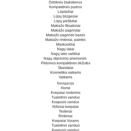
Dirbtinės blakstienos
Kompaktinės pudros
Lūpdažiai
Lūpų blizgesiai
Lūpų pieštukai
Makiažo fiksatoriai
Makiažo pagrindai
Makiažo pagrindo bazės
Makiažo rinkiniai, paletės
Maskuokliai
Nagų lakai
Nagų lako valikliai
Nagų stiprinimo priemonės
Pildomos kompaktinės dėžutės
Skaistalai
Kosmetika vaikams
Vaikams
Navigacija
Home
Kvepalai moterims
Tualetinis vanduo
Kvapusis vanduo
Nišiniai kvepalai
Testeriai
Rinkiniai
Kvepalai Vyrams
Tualetinis vanduo
Kvapusis vanduo