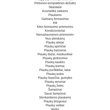
Pildomos kompaktinės dėžutės
Skaistalai
Kosmetika vaikams
Plaukams
Garbanų formavimui
Kiti
Kitos formavimo priemonės
Kondicionieriai
Nenuplaunamos priemonės
Nuo pleiskanų
Plaukų aliejai
Plaukų apimčiai
Plaukų balzamai
Plaukų dažai, maskuokliai
Plaukų glotninimui
Plaukų kaukės
Plaukų kremai
Plaukų purškikliai, lakai
Plaukų putos
Plaukų šepečiai, gumytės
Plaukų serumai
Plaukų želės
Šampūnai
Sausi šampūnai
Slenkantiems plaukams
Plaukų blizgesiui
Plaukų vaškai
Veidui