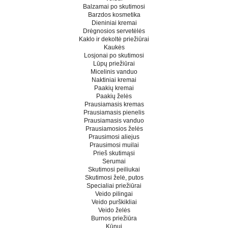
Balzamai po skutimosi
Barzdos kosmetika
Dieniniai kremai
Drėgnosios servetėlės
Kaklo ir dekoltė priežiūrai
Kaukės
Losjonai po skutimosi
Lūpų priežiūrai
Micelinis vanduo
Naktiniai kremai
Paakių kremai
Paakių želės
Prausiamasis kremas
Prausiamasis pienelis
Prausiamasis vanduo
Prausiamosios želės
Prausimosi aliejus
Prausimosi muilai
Prieš skutimąsi
Serumai
Skutimosi peiliukai
Skutimosi želė, putos
Specialiai priežiūrai
Veido pilingai
Veido purškikliai
Veido želės
Burnos priežiūra
Kūnui