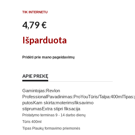
TIK INTERNETU
4,79 €
Išparduota
Pridėti prie mano pageidavimų
APIE PREKĘ
Gamintojas:Revlon
ProfessionalPavadinimas:ProYouTūris/Talpa:400mlTipas:
putosKam skirta:moterimsfiksavimo
stiprumasExtra stipri fiksacija
Pristatymo terminas
9 - 14 darbo dienų
Tūris
400ml
Tipas
Plaukų formavimo priemonės