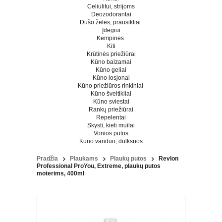
Celiulitui, strijoms
Deozodorantai
Dušo želės, prausikliai
Įdegiui
Kempinės
Kiti
Krūtinės priežiūrai
Kūno balzamai
Kūno geliai
Kūno losjonai
Kūno priežiūros rinkiniai
Kūno šveitikliai
Kūno sviestai
Rankų priežiūrai
Repelentai
Skysti, kieti muilai
Vonios putos
Kūno vanduo, dulksnos
Pradžia
Plaukams
Plaukų putos
Revlon
Professional ProYou, Extreme, plaukų putos
moterims, 400ml