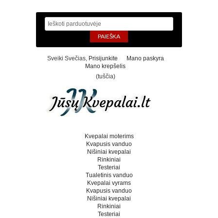
Sveiki Svečias,
Prisijunkite
Mano paskyra
Mano krepšelis
(tuščia)
Kvepalai moterims
Kvapusis vanduo
Nišiniai kvepalai
Rinkiniai
Testeriai
Tualetinis vanduo
Kvepalai vyrams
Kvapusis vanduo
Nišiniai kvepalai
Rinkiniai
Testeriai