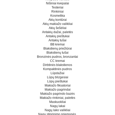
Nišiniai kvepalai
Testeriai
Rinkiniai
Kosmetika
Akių kontūrai
Akių makiažo valikliai
Akių šešėliai
Antakių dažai, paletės
Antakių pieštukai
Antakių tušai
BB kremai
Blakstienų priežiūrai
Blakstienų tušai
Bronzinės pudros, bronzantai
CC kremai
Dirbtinės blakstienos
Kompaktinės pudros
Lūpdažiai
Lūpų blizgesiai
Lūpų pieštukai
Makiažo fiksatoriai
Makiažo pagrindai
Makiažo pagrindo bazės
Makiažo rinkiniai, paletės
Maskuokliai
Nagų lakai
Nagų lako valikliai
Nagų stiprinimo priemonės