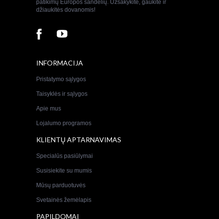
patikimų Europos sandelių. Užsakykite, gaukite ir
džiaukitės dovanomis!
INFORMACIJA
Pristatymo sąlygos
Taisyklės ir sąlygos
Apie mus
Lojalumo programos
KLIENTŲ APTARNAVIMAS
Specialūs pasiūlymai
Susisiekite su mumis
Mūsų parduotuvės
Svetainės žemėlapis
PAPILDOMAI