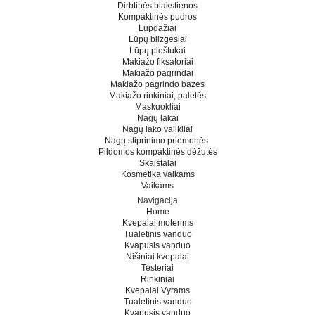
Dirbtinės blakstienos
Kompaktinės pudros
Lūpdažiai
Lūpų blizgesiai
Lūpų pieštukai
Makiažo fiksatoriai
Makiažo pagrindai
Makiažo pagrindo bazės
Makiažo rinkiniai, paletės
Maskuokliai
Nagų lakai
Nagų lako valikliai
Nagų stiprinimo priemonės
Pildomos kompaktinės dėžutės
Skaistalai
Kosmetika vaikams
Vaikams
Navigacija
Home
Kvepalai moterims
Tualetinis vanduo
Kvapusis vanduo
Nišiniai kvepalai
Testeriai
Rinkiniai
Kvepalai Vyrams
Tualetinis vanduo
Kvapusis vanduo