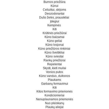
Burnos priežiūra
Kūnui
Celiulitui, strijoms
Deozodorantai
Dušo želės, prausikliai
Įdegiui
Kempinės
Kiti
Krūtinės priežiūrai
Kūno balzamai
Kūno geliai
Kūno losjonai
Kūno priežiūros rinkiniai
Kūno šveitikliai
Kūno sviestai
Rankų priežiūrai
Repelentai
Skysti, kieti muilai
Vonios putos
Kūno vanduo, dulksnos
Plaukams
Garbanų formavimui
Kiti
Kitos formavimo priemonės
Kondicionieriai
Nenuplaunamos priemonės
Nuo pleiskanų
Plaukų aliejai