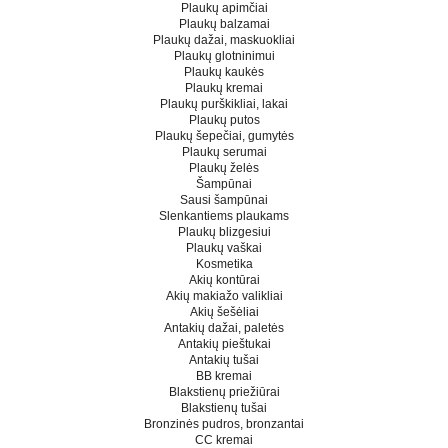
Plaukų apimčiai
Plaukų balzamai
Plaukų dažai, maskuokliai
Plaukų glotninimui
Plaukų kaukės
Plaukų kremai
Plaukų purškikliai, lakai
Plaukų putos
Plaukų šepečiai, gumytės
Plaukų serumai
Plaukų želės
Šampūnai
Sausi šampūnai
Slenkantiems plaukams
Plaukų blizgesiui
Plaukų vaškai
Kosmetika
Akių kontūrai
Akių makiažo valikliai
Akių šešėliai
Antakių dažai, paletės
Antakių pieštukai
Antakių tušai
BB kremai
Blakstienų priežiūrai
Blakstienų tušai
Bronzinės pudros, bronzantai
CC kremai