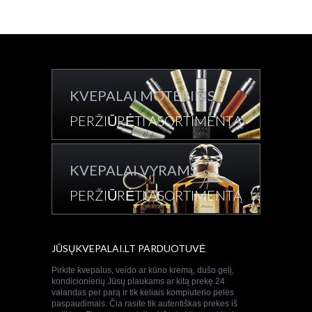
KVEPALAI MOTERIMS
PERŽIŪRĖTI ASORTIMENTĄ
KVEPALAI VYRAMS
PERŽIŪRĖTI ASORTIMENTĄ
JŪSŲKVEPALAI.LT PARDUOTUVĖ
Pirkite kvepalus, veido ar kūno kremą, dušo gelį,
kondicionierių Jūsų plaukams ar kitą prekę 24
valandas per parą ir tik keliais kompiuterio pelės
paspaudimais. Čia rasite tik autentiškas prekes iš