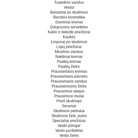
Tualetinis vanduo
Veidui
Balzamai po skutimosi
Barzdos kosmetika
Dieniniai kremai
Drėgnosios servetėlės
Kaklo ir dekoltė priežiūrai
Kaukės
Losjonai po skutimosi
Lūpų priežiūrai
Micelinis vanduo
Naktiniai kremai
Paakių kremai
Paakių želės
Prausiamasis kremas
Prausiamasis pienelis
Prausiamasis vanduo
Prausiamosios želės
Prausimosi aliejus
Prausimosi muilai
Prieš skutimąsi
Serumai
Skutimosi peiliukai
Skutimosi želė, putos
Specialiai priežiūrai
Veido pilingai
Veido purškikliai
Veido želės