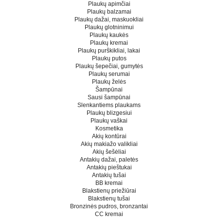
Plaukų apimčiai
Plaukų balzamai
Plaukų dažai, maskuokliai
Plaukų glotninimui
Plaukų kaukės
Plaukų kremai
Plaukų purškikliai, lakai
Plaukų putos
Plaukų šepečiai, gumytės
Plaukų serumai
Plaukų želės
Šampūnai
Sausi šampūnai
Slenkantiems plaukams
Plaukų blizgesiui
Plaukų vaškai
Kosmetika
Akių kontūrai
Akių makiažo valikliai
Akių šešėliai
Antakių dažai, paletės
Antakių pieštukai
Antakių tušai
BB kremai
Blakstienų priežiūrai
Blakstienų tušai
Bronzinės pudros, bronzantai
CC kremai