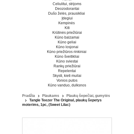
Celiulitui, strijoms
Deozodorantai
Dušo želės, prausikliai
Įdegiui
Kempinės
Kiti
Krūtinės priežiūrai
Kūno balzamai
Kūno geliai
Kūno losjonai
Kūno priežiūros rinkiniai
Kūno šveitikliai
Kūno sviestai
Rankų priežiūrai
Repelentai
Skysti, kieti muilai
Vonios putos
Kūno vanduo, dulksnos
Pradžia
Plaukams
Plaukų šepečiai, gumytės
Tangle Teezer The Original, plaukų šepetys
moterims, 1pc, (Sweet Lilac)