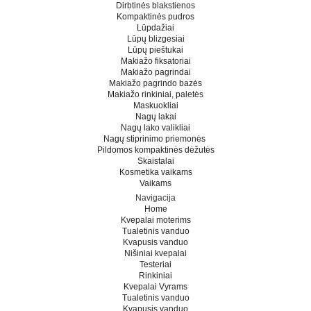
Dirbtinės blakstienos
Kompaktinės pudros
Lūpdažiai
Lūpų blizgesiai
Lūpų pieštukai
Makiažo fiksatoriai
Makiažo pagrindai
Makiažo pagrindo bazės
Makiažo rinkiniai, paletės
Maskuokliai
Nagų lakai
Nagų lako valikliai
Nagų stiprinimo priemonės
Pildomos kompaktinės dėžutės
Skaistalai
Kosmetika vaikams
Vaikams
Navigacija
Home
Kvepalai moterims
Tualetinis vanduo
Kvapusis vanduo
Nišiniai kvepalai
Testeriai
Rinkiniai
Kvepalai Vyrams
Tualetinis vanduo
Kvapusis vanduo