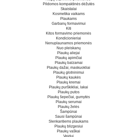
Pildomos kompaktinės dėžutės
Skaistalai
Kosmetika vaikams
Plaukams
Garbanų formavimui
Kiti
Kitos formavimo priemonės
Kondicionieriai
Nenuplaunamos priemonės
Nuo pleiskanų
Plaukų aliejai
Plaukų apimčiai
Plaukų balzamai
Plaukų dažai, maskuokliai
Plaukų glotninimui
Plaukų kaukės
Plaukų kremai
Plaukų purškikliai, lakai
Plaukų putos
Plaukų šepečiai, gumytės
Plaukų serumai
Plaukų želės
Šampūnai
Sausi šampūnai
Slenkantiems plaukams
Plaukų blizgesiui
Plaukų vaškai
Veidui