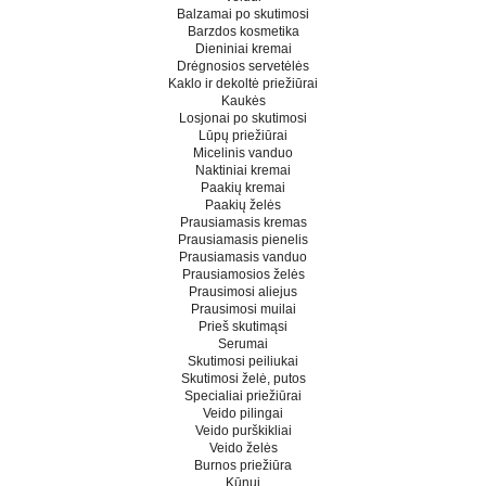
Balzamai po skutimosi
Barzdos kosmetika
Dieniniai kremai
Drėgnosios servetėlės
Kaklo ir dekoltė priežiūrai
Kaukės
Losjonai po skutimosi
Lūpų priežiūrai
Micelinis vanduo
Naktiniai kremai
Paakių kremai
Paakių želės
Prausiamasis kremas
Prausiamasis pienelis
Prausiamasis vanduo
Prausiamosios želės
Prausimosi aliejus
Prausimosi muilai
Prieš skutimąsi
Serumai
Skutimosi peiliukai
Skutimosi želė, putos
Specialiai priežiūrai
Veido pilingai
Veido purškikliai
Veido želės
Burnos priežiūra
Kūnui