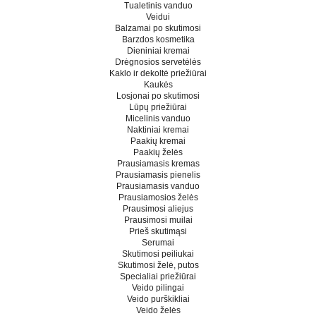
Tualetinis vanduo
Veidui
Balzamai po skutimosi
Barzdos kosmetika
Dieniniai kremai
Drėgnosios servetėlės
Kaklo ir dekoltė priežiūrai
Kaukės
Losjonai po skutimosi
Lūpų priežiūrai
Micelinis vanduo
Naktiniai kremai
Paakių kremai
Paakių želės
Prausiamasis kremas
Prausiamasis pienelis
Prausiamasis vanduo
Prausiamosios želės
Prausimosi aliejus
Prausimosi muilai
Prieš skutimąsi
Serumai
Skutimosi peiliukai
Skutimosi želė, putos
Specialiai priežiūrai
Veido pilingai
Veido purškikliai
Veido želės