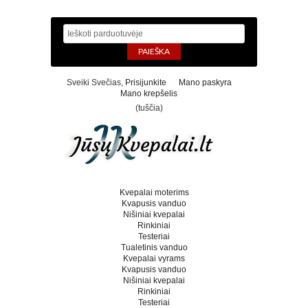
Sveiki Svečias,
Prisijunkite
Mano paskyra
Mano krepšelis
(tuščia)
Kvepalai moterims
Kvapusis vanduo
Nišiniai kvepalai
Rinkiniai
Testeriai
Tualetinis vanduo
Kvepalai vyrams
Kvapusis vanduo
Nišiniai kvepalai
Rinkiniai
Testeriai