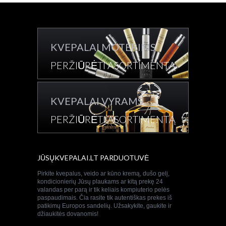
KVEPALAI MOTERIMS
PERŽIŪRĖTI ASORTIMENTĄ
KVEPALAI VYRAMS
PERŽIŪRĖTI ASORTIMENTĄ
JŪSŲKVEPALAI.LT PARDUOTUVĖ
Pirkite kvepalus, veido ar kūno kremą, dušo gelį,
kondicionierių Jūsų plaukams ar kitą prekę 24
valandas per parą ir tik keliais kompiuterio pelės
paspaudimais. Čia rasite tik autentiškas prekes iš
patikimų Europos sandelių. Užsakykite, gaukite ir
džiaukitės dovanomis!