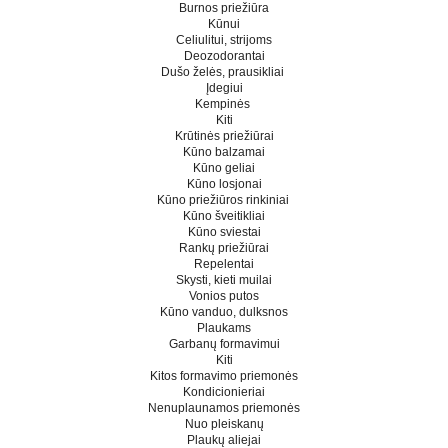
Burnos priežiūra
Kūnui
Celiulitui, strijoms
Deozodorantai
Dušo želės, prausikliai
Įdegiui
Kempinės
Kiti
Krūtinės priežiūrai
Kūno balzamai
Kūno geliai
Kūno losjonai
Kūno priežiūros rinkiniai
Kūno šveitikliai
Kūno sviestai
Rankų priežiūrai
Repelentai
Skysti, kieti muilai
Vonios putos
Kūno vanduo, dulksnos
Plaukams
Garbanų formavimui
Kiti
Kitos formavimo priemonės
Kondicionieriai
Nenuplaunamos priemonės
Nuo pleiskanų
Plaukų aliejai