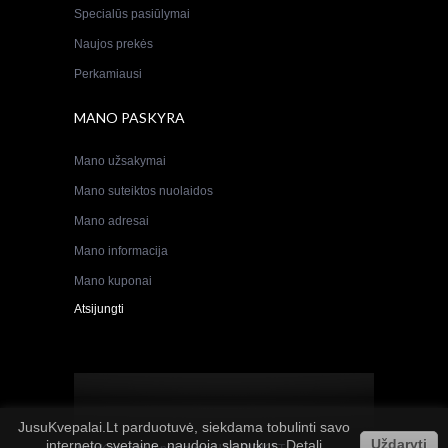
Specialūs pasiūlymai
Naujos prekės
Perkamiausi
MANO PASKYRA
Mano užsakymai
Mano suteiktos nuolaidos
Mano adresai
Mano informacija
Mano kuponai
Atsijungti
JusuKvepalai.Lt parduotuvė, siekdama tobulinti savo
Uždaryti
interneto svetainę, naudoja slapukus. Detali