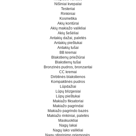
Nišiniai kvepalai
Testeriai
Rinkiniai
Kosmetika
Akių kontūrai
Akių makiažo valikliai
Akių šešėliai
Antakių dažai, paletės
Antakių pieštukai
Antakių tušai
BB kremai
Blakstienų priežiūrai
Blakstienų tušai
Bronzinės pudros, bronzantai
CC kremai
Dirbtinės blakstienos
Kompaktinės pudros
Lūpdažiai
Lūpų blizgesiai
Lūpų pieštukai
Makiažo fiksatoriai
Makiažo pagrindai
Makiažo pagrindo bazės
Makiažo rinkiniai, paletės
Maskuokliai
Nagų lakai
Nagų lako valikliai
Nagų stiprinimo priemonės