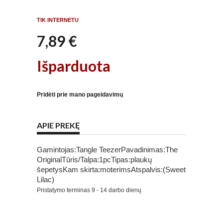
TIK INTERNETU
7,89 €
Išparduota
Pridėti prie mano pageidavimų
APIE PREKĘ
Gamintojas:Tangle TeezerPavadinimas:The
OriginalTūris/Talpa:1pcTipas:plaukų
šepetysKam skirta:moterimsAtspalvis:(Sweet
Lilac)
Pristatymo terminas
9 - 14 darbo dienų