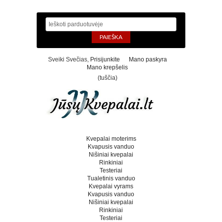
Sveiki Svečias,
Prisijunkite
Mano paskyra
Mano krepšelis
(tuščia)
Kvepalai moterims
Kvapusis vanduo
Nišiniai kvepalai
Rinkiniai
Testeriai
Tualetinis vanduo
Kvepalai vyrams
Kvapusis vanduo
Nišiniai kvepalai
Rinkiniai
Testeriai