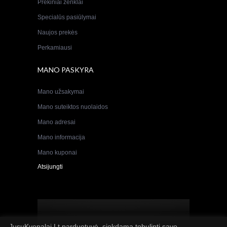
Prekiniai ženklai
Specialūs pasiūlymai
Naujos prekės
Perkamiausi
MANO PASKYRA
Mano užsakymai
Mano suteiktos nuolaidos
Mano adresai
Mano informacija
Mano kuponai
Atsijungti
JusuKvepalai.Lt parduotuvė, siekdama tobulinti savo