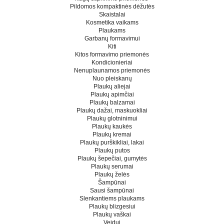
Pildomos kompaktinės dėžutės
Skaistalai
Kosmetika vaikams
Plaukams
Garbanų formavimui
Kiti
Kitos formavimo priemonės
Kondicionieriai
Nenuplaunamos priemonės
Nuo pleiskanų
Plaukų aliejai
Plaukų apimčiai
Plaukų balzamai
Plaukų dažai, maskuokliai
Plaukų glotninimui
Plaukų kaukės
Plaukų kremai
Plaukų purškikliai, lakai
Plaukų putos
Plaukų šepečiai, gumytės
Plaukų serumai
Plaukų želės
Šampūnai
Sausi šampūnai
Slenkantiems plaukams
Plaukų blizgesiui
Plaukų vaškai
Veidui