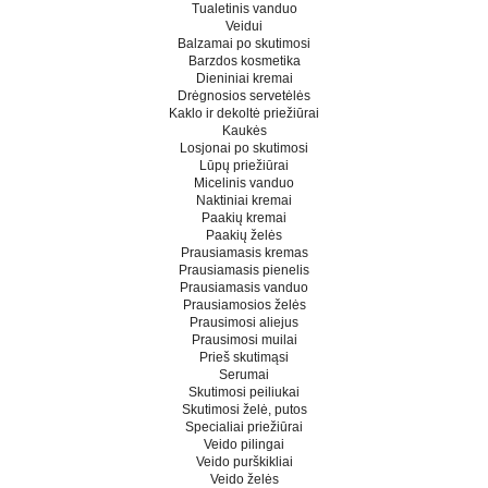
Tualetinis vanduo
Veidui
Balzamai po skutimosi
Barzdos kosmetika
Dieniniai kremai
Drėgnosios servetėlės
Kaklo ir dekoltė priežiūrai
Kaukės
Losjonai po skutimosi
Lūpų priežiūrai
Micelinis vanduo
Naktiniai kremai
Paakių kremai
Paakių želės
Prausiamasis kremas
Prausiamasis pienelis
Prausiamasis vanduo
Prausiamosios želės
Prausimosi aliejus
Prausimosi muilai
Prieš skutimąsi
Serumai
Skutimosi peiliukai
Skutimosi želė, putos
Specialiai priežiūrai
Veido pilingai
Veido purškikliai
Veido želės