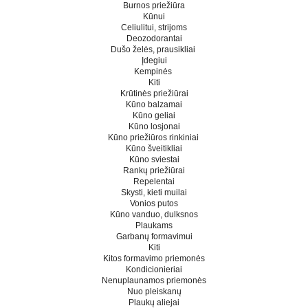
Burnos priežiūra
Kūnui
Celiulitui, strijoms
Deozodorantai
Dušo želės, prausikliai
Įdegiui
Kempinės
Kiti
Krūtinės priežiūrai
Kūno balzamai
Kūno geliai
Kūno losjonai
Kūno priežiūros rinkiniai
Kūno šveitikliai
Kūno sviestai
Rankų priežiūrai
Repelentai
Skysti, kieti muilai
Vonios putos
Kūno vanduo, dulksnos
Plaukams
Garbanų formavimui
Kiti
Kitos formavimo priemonės
Kondicionieriai
Nenuplaunamos priemonės
Nuo pleiskanų
Plaukų aliejai