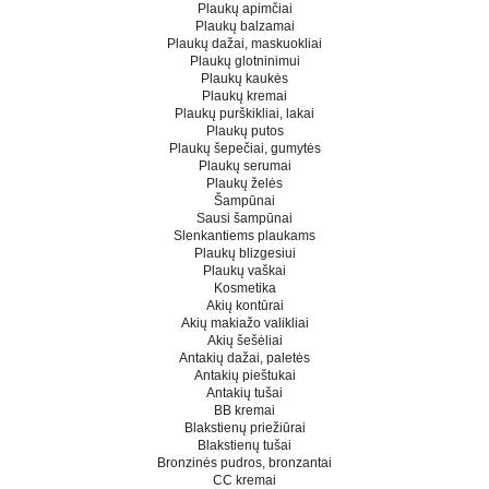
Plaukų apimčiai
Plaukų balzamai
Plaukų dažai, maskuokliai
Plaukų glotninimui
Plaukų kaukės
Plaukų kremai
Plaukų purškikliai, lakai
Plaukų putos
Plaukų šepečiai, gumytės
Plaukų serumai
Plaukų želės
Šampūnai
Sausi šampūnai
Slenkantiems plaukams
Plaukų blizgesiui
Plaukų vaškai
Kosmetika
Akių kontūrai
Akių makiažo valikliai
Akių šešėliai
Antakių dažai, paletės
Antakių pieštukai
Antakių tušai
BB kremai
Blakstienų priežiūrai
Blakstienų tušai
Bronzinės pudros, bronzantai
CC kremai