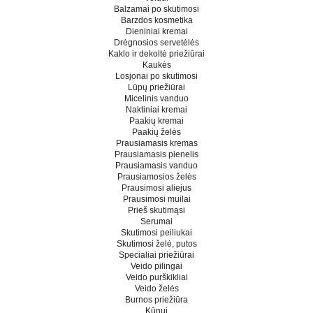
Balzamai po skutimosi
Barzdos kosmetika
Dieniniai kremai
Drėgnosios servetėlės
Kaklo ir dekoltė priežiūrai
Kaukės
Losjonai po skutimosi
Lūpų priežiūrai
Micelinis vanduo
Naktiniai kremai
Paakių kremai
Paakių želės
Prausiamasis kremas
Prausiamasis pienelis
Prausiamasis vanduo
Prausiamosios želės
Prausimosi aliejus
Prausimosi muilai
Prieš skutimąsi
Serumai
Skutimosi peiliukai
Skutimosi želė, putos
Specialiai priežiūrai
Veido pilingai
Veido purškikliai
Veido želės
Burnos priežiūra
Kūnui