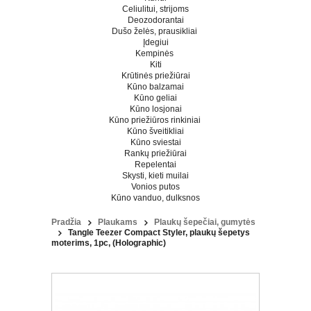
Celiulitui, strijoms
Deozodorantai
Dušo želės, prausikliai
Įdegiui
Kempinės
Kiti
Krūtinės priežiūrai
Kūno balzamai
Kūno geliai
Kūno losjonai
Kūno priežiūros rinkiniai
Kūno šveitikliai
Kūno sviestai
Rankų priežiūrai
Repelentai
Skysti, kieti muilai
Vonios putos
Kūno vanduo, dulksnos
Pradžia
Plaukams
Plaukų šepečiai, gumytės
Tangle Teezer Compact Styler, plaukų šepetys
moterims, 1pc, (Holographic)