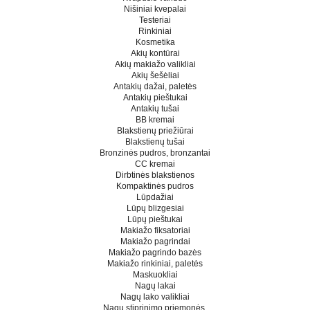
Nišiniai kvepalai
Testeriai
Rinkiniai
Kosmetika
Akių kontūrai
Akių makiažo valikliai
Akių šešėliai
Antakių dažai, paletės
Antakių pieštukai
Antakių tušai
BB kremai
Blakstienų priežiūrai
Blakstienų tušai
Bronzinės pudros, bronzantai
CC kremai
Dirbtinės blakstienos
Kompaktinės pudros
Lūpdažiai
Lūpų blizgesiai
Lūpų pieštukai
Makiažo fiksatoriai
Makiažo pagrindai
Makiažo pagrindo bazės
Makiažo rinkiniai, paletės
Maskuokliai
Nagų lakai
Nagų lako valikliai
Nagų stiprinimo priemonės