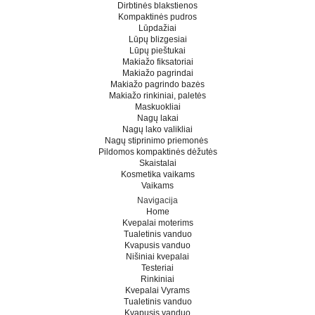
Dirbtinės blakstienos
Kompaktinės pudros
Lūpdažiai
Lūpų blizgesiai
Lūpų pieštukai
Makiažo fiksatoriai
Makiažo pagrindai
Makiažo pagrindo bazės
Makiažo rinkiniai, paletės
Maskuokliai
Nagų lakai
Nagų lako valikliai
Nagų stiprinimo priemonės
Pildomos kompaktinės dėžutės
Skaistalai
Kosmetika vaikams
Vaikams
Navigacija
Home
Kvepalai moterims
Tualetinis vanduo
Kvapusis vanduo
Nišiniai kvepalai
Testeriai
Rinkiniai
Kvepalai Vyrams
Tualetinis vanduo
Kvapusis vanduo