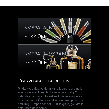
KVEPALAI MOTERIMS
PERŽIŪRĖTI ASORTIMENTĄ
KVEPALAI VYRAMS
PERŽIŪRĖTI ASORTIMENTĄ
JŪSŲKVEPALAI.LT PARDUOTUVĖ
Pirkite kvepalus, veido ar kūno kremą, dušo gelį,
kondicionierių Jūsų plaukams ar kitą prekę 24
valandas per parą ir tik keliais kompiuterio pelės
paspaudimais. Čia rasite tik autentiškas prekes iš
patikimų Europos sandelių. Užsakykite, gaukite ir
džiaukitės dovanomis!