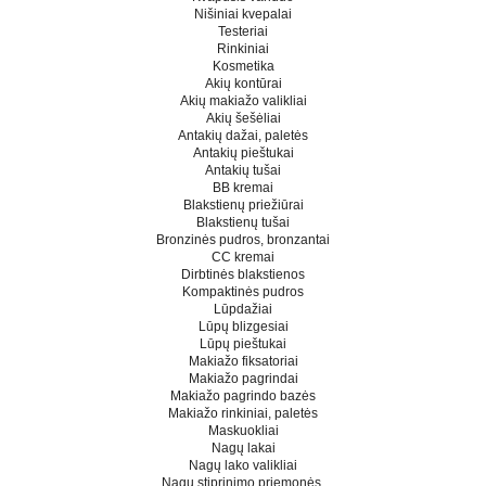
Nišiniai kvepalai
Testeriai
Rinkiniai
Kosmetika
Akių kontūrai
Akių makiažo valikliai
Akių šešėliai
Antakių dažai, paletės
Antakių pieštukai
Antakių tušai
BB kremai
Blakstienų priežiūrai
Blakstienų tušai
Bronzinės pudros, bronzantai
CC kremai
Dirbtinės blakstienos
Kompaktinės pudros
Lūpdažiai
Lūpų blizgesiai
Lūpų pieštukai
Makiažo fiksatoriai
Makiažo pagrindai
Makiažo pagrindo bazės
Makiažo rinkiniai, paletės
Maskuokliai
Nagų lakai
Nagų lako valikliai
Nagų stiprinimo priemonės