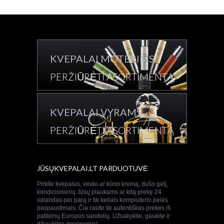
KVEPALAI MOTERIMS
PERŽIŪRĖTI ASORTIMENTĄ
KVEPALAI VYRAMS
PERŽIŪRĖTI ASORTIMENTĄ
JŪSŲKVEPALAI.LT PARDUOTUVĖ
Pirkite kvepalus, veido ar kūno kremą, dušo gelį,
kondicionierių Jūsų plaukams ar kitą prekę 24
valandas per parą ir tik keliais kompiuterio pelės
paspaudimais. Čia rasite tik autentiškas prekes iš
patikimų Europos sandelių. Užsakykite, gaukite ir