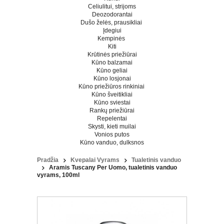
Celiulitui, strijoms
Deozodorantai
Dušo želės, prausikliai
Įdegiui
Kempinės
Kiti
Krūtinės priežiūrai
Kūno balzamai
Kūno geliai
Kūno losjonai
Kūno priežiūros rinkiniai
Kūno šveitikliai
Kūno sviestai
Rankų priežiūrai
Repelentai
Skysti, kieti muilai
Vonios putos
Kūno vanduo, dulksnos
Pradžia
Kvepalai Vyrams
Tualetinis vanduo
Aramis Tuscany Per Uomo, tualetinis vanduo
vyrams, 100ml