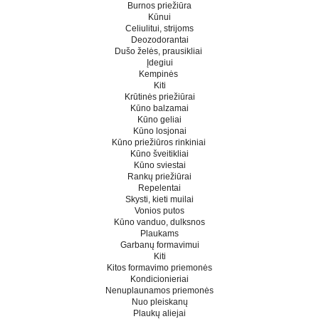
Burnos priežiūra
Kūnui
Celiulitui, strijoms
Deozodorantai
Dušo želės, prausikliai
Įdegiui
Kempinės
Kiti
Krūtinės priežiūrai
Kūno balzamai
Kūno geliai
Kūno losjonai
Kūno priežiūros rinkiniai
Kūno šveitikliai
Kūno sviestai
Rankų priežiūrai
Repelentai
Skysti, kieti muilai
Vonios putos
Kūno vanduo, dulksnos
Plaukams
Garbanų formavimui
Kiti
Kitos formavimo priemonės
Kondicionieriai
Nenuplaunamos priemonės
Nuo pleiskanų
Plaukų aliejai