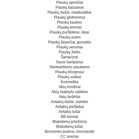
Plaukų apimčiai
Plaukų balzamai
Plaukų dažai, maskuokliai
Plaukų glotninimui
Plaukų kaukės
Plaukų kremai
Plaukų purškikliai, lakai
Plaukų putos
Plaukų šepečiai, gumytės
Plaukų serumai
Plaukų želės
Šampūnai
Sausi šampūnai
Slenkantiems plaukams
Plaukų blizgesiui
Plaukų vaškai
Kosmetika
Akių kontūrai
Akių makiažo valikliai
Akių šešėliai
Antakių dažai, paletės
Antakių pieštukai
Antakių tušai
BB kremai
Blakstienų priežiūrai
Blakstienų tušai
Bronzinės pudros, bronzantai
CC kremai