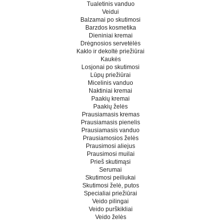
Tualetinis vanduo
Veidui
Balzamai po skutimosi
Barzdos kosmetika
Dieniniai kremai
Drėgnosios servetėlės
Kaklo ir dekoltė priežiūrai
Kaukės
Losjonai po skutimosi
Lūpų priežiūrai
Micelinis vanduo
Naktiniai kremai
Paakių kremai
Paakių želės
Prausiamasis kremas
Prausiamasis pienelis
Prausiamasis vanduo
Prausiamosios želės
Prausimosi aliejus
Prausimosi muilai
Prieš skutimąsi
Serumai
Skutimosi peiliukai
Skutimosi želė, putos
Specialiai priežiūrai
Veido pilingai
Veido purškikliai
Veido želės