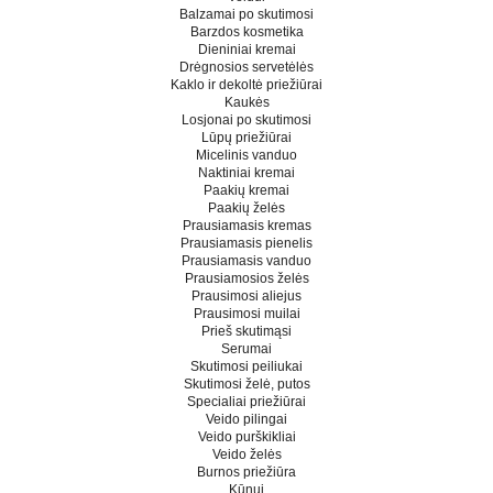
Balzamai po skutimosi
Barzdos kosmetika
Dieniniai kremai
Drėgnosios servetėlės
Kaklo ir dekoltė priežiūrai
Kaukės
Losjonai po skutimosi
Lūpų priežiūrai
Micelinis vanduo
Naktiniai kremai
Paakių kremai
Paakių želės
Prausiamasis kremas
Prausiamasis pienelis
Prausiamasis vanduo
Prausiamosios želės
Prausimosi aliejus
Prausimosi muilai
Prieš skutimąsi
Serumai
Skutimosi peiliukai
Skutimosi želė, putos
Specialiai priežiūrai
Veido pilingai
Veido purškikliai
Veido želės
Burnos priežiūra
Kūnui