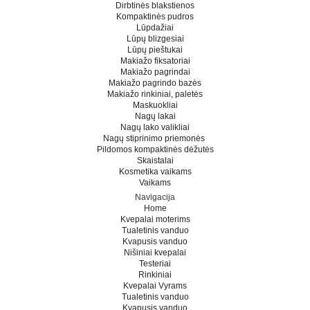
Dirbtinės blakstienos
Kompaktinės pudros
Lūpdažiai
Lūpų blizgesiai
Lūpų pieštukai
Makiažo fiksatoriai
Makiažo pagrindai
Makiažo pagrindo bazės
Makiažo rinkiniai, paletės
Maskuokliai
Nagų lakai
Nagų lako valikliai
Nagų stiprinimo priemonės
Pildomos kompaktinės dėžutės
Skaistalai
Kosmetika vaikams
Vaikams
Navigacija
Home
Kvepalai moterims
Tualetinis vanduo
Kvapusis vanduo
Nišiniai kvepalai
Testeriai
Rinkiniai
Kvepalai Vyrams
Tualetinis vanduo
Kvapusis vanduo