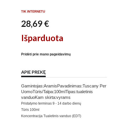
TIK INTERNETU
28,69 €
Išparduota
Pridėti prie mano pageidavimų
APIE PREKĘ
Gamintojas:AramisPavadinimas:Tuscany Per
UomoTūris/Talpa:100mlTipas:tualetinis
vanduoKam skirta:vyrams
Pristatymo terminas
9 - 14 darbo dienų
Tūris
100ml
Koncentracija
Tualetinis vanduo (EDT)