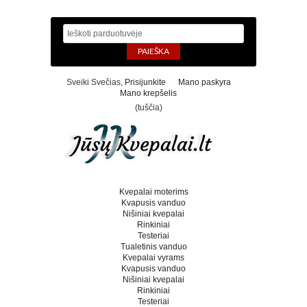
Sveiki Svečias,
Prisijunkite
Mano paskyra
Mano krepšelis
(tuščia)
Kvepalai moterims
Kvapusis vanduo
Nišiniai kvepalai
Rinkiniai
Testeriai
Tualetinis vanduo
Kvepalai vyrams
Kvapusis vanduo
Nišiniai kvepalai
Rinkiniai
Testeriai