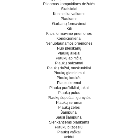
Pildomos kompaktinės dėžutės
Skaistalai
Kosmetika vaikams
Plaukams
Garbanų formavimui
Kiti
Kitos formavimo priemonės
Kondicionieriai
Nenuplaunamos priemonės
Nuo pleiskanų
Plaukų aliejai
Plaukų apimčiai
Plaukų balzamai
Plaukų dažai, maskuokliai
Plaukų glotninimui
Plaukų kaukės
Plaukų kremai
Plaukų purškikliai, lakai
Plaukų putos
Plaukų šepečiai, gumytės
Plaukų serumai
Plaukų želės
Šampūnai
Sausi šampūnai
Slenkantiems plaukams
Plaukų blizgesiui
Plaukų vaškai
Veidui